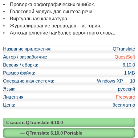
• Проверка орфографических ошибок.
• Голосовой модуль для синтеза речи.
• Виртуальная клавиатура.
• Журналирование переводов – история.
• Автозаполнение наиболее вероятного слова.
Название приложения:
QTranslate
Автор / разработчик:
QuestSoft
Версия / сборка:
6.10.0
Размер файла:
1 MB
Операционная система:
Windows XP — 10
Язык:
русский
Лицензия:
Freeware
Цена:
бесплатно
Скачать QTranslate 6.10.0
— QTranslate 6.10.0 Portable