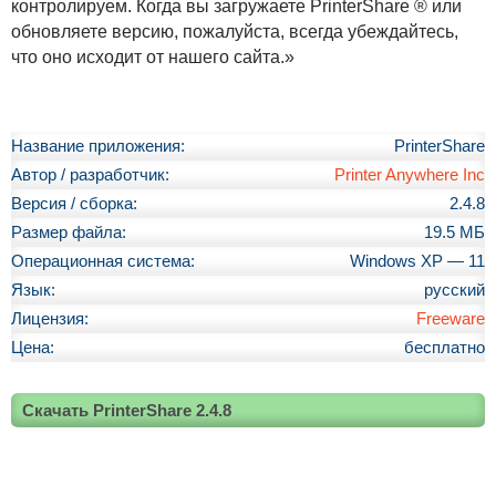
контролируем. Когда вы загружаете PrinterShare ® или
обновляете версию, пожалуйста, всегда убеждайтесь,
что оно исходит от нашего сайта.»
Название приложения:
PrinterShare
Автор / разработчик:
Printer Anywhere Inc
Версия / сборка:
2.4.8
Размер файла:
19.5 МБ
Операционная система:
Windows XP — 11
Язык:
русский
Лицензия:
Freeware
Цена:
бесплатно
Скачать PrinterShare 2.4.8