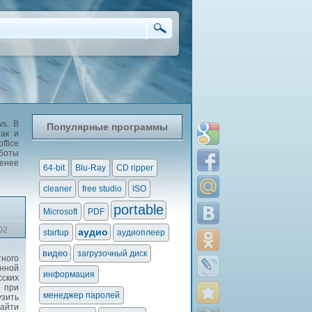
s. В
Популярные программы
так и
ffice
аботы
менее
64-bit
Blu-Ray
CD ripper
cleaner
free studio
ISO
portable
Microsoft
PDF
02
аудио
startup
аудиоплеер
видео
загрузочный диск
тного
нной
информация
сских
н при
менеджер паролей
узить
найти