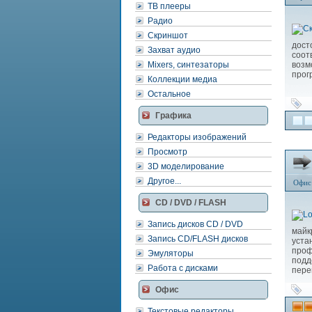
ТВ плееры
Радио
Скриншот
дост
Захват аудио
соот
Mixers, синтезаторы
возм
прог
Коллекции медиа
Остальное
Графика
Редакторы изображений
Просмотр
3D моделирование
Другое...
Офис
CD / DVD / FLASH
Запись дисков CD / DVD
майк
Запись CD/FLASH дисков
уста
проф
Эмуляторы
подд
Работа с дисками
пере
Офис
Текстовые редакторы