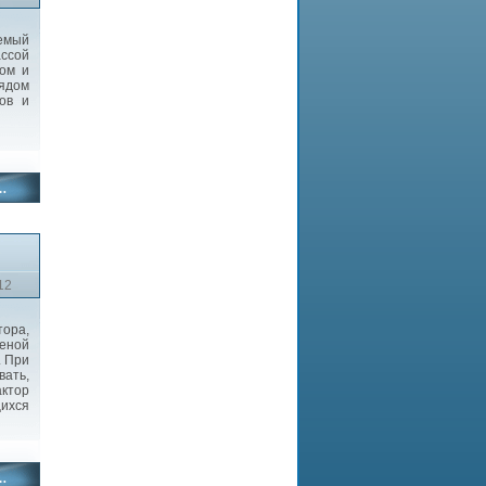
емый
ссой
ром и
рядом
ков и
12
тора,
ной
. При
вать,
ктор
щихся