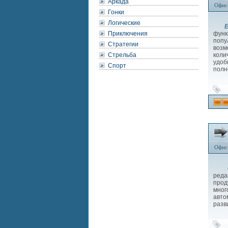
Аркада
Офис
Гонки
Логические
E
Приключения
функ
попу
Стратегии
возм
Стрельба
коли
удоб
Спорт
полн
Офис
реда
прод
мног
авто
разв