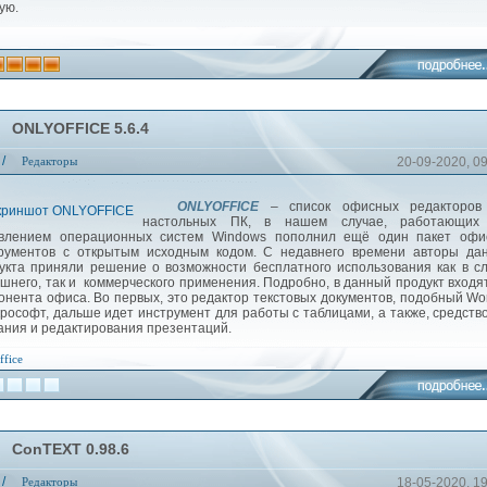
ую.
ONLYOFFICE 5.6.4
/
Редакторы
20-09-2020, 09
ONLYOFFICE
– список офисных редакторов
настольных ПК, в нашем случае, работающих
влением операционных систем Windows пополнил ещё один пакет офи
рументов с открытым исходным кодом. С недавнего времени авторы дан
укта приняли решение о возможности бесплатного использования как в с
шнего, так и коммерческого применения. Подробно, в данный продукт входя
онента офиса. Во первых, это редактор текстовых документов, подобный Wo
рософт, дальше идет инструмент для работы с таблицами, а также, средств
ания и редактирования презентаций.
ffice
ConTEXT 0.98.6
/
Редакторы
18-05-2020, 1