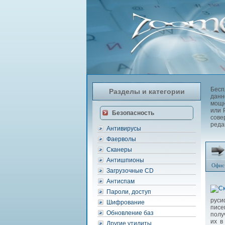
Бесп
Разделы и категории
данн
мощн
или 
Безопасность
сове
реда
Антивирусы
Фаерволы
Сканеры
Антишпионы
Офис
Загрузочные CD
Антиспам
Пароли, доступ
руси
Шифрование
писе
Обновление баз
полу
их в
Другие утилиты