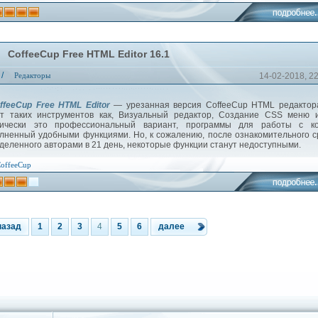
CoffeeCup Free HTML Editor 16.1
/
Редакторы
14-02-2018, 2
ffeeCup Free HTML Editor
— урезанная версия CoffeeCup HTML редактора
т таких инструментов как, Визуальный редактор, Создание CSS меню и
ически это профессиональный вариант, программы для работы с ко
лненный удобными функциями. Но, к сожалению, после ознакомительного с
деленного авторами в 21 день, некоторые функции станут недоступными.
offeeCup
назад
1
2
3
4
5
6
далее