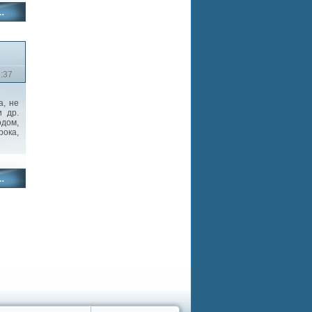
2:37
, не
 др.
дом,
рока,