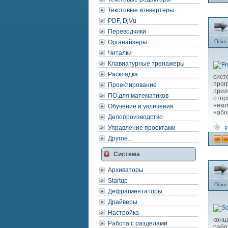
Текстовые конвертеры
PDF, DjVu
Переводчики
Офис
Органайзеры
Читалки
Клавиатурные тренажеры
Раскладка
сист
прог
Проектирование
прил
ПО для математиков
отпр
неко
Обучение и увлечения
набо
Делопроизводство
p
Управление проектами
Другое...
Система
Архиваторы
Startup
Офис
Дефрагментаторы
Драйверы
Настройка
конц
Работа с разделами
рабо