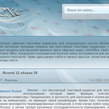
латные офисные текстовые редакторы для операционных систем Window
ой категории программ собраны как простейшие текстовые редакторы, 
ые продукты для решения широкого круга офисных задач. LibreOffice, Openo
Polaris Office, предлагают пользователю богатый набор инструментов для р
ршенно бесплатно. Также здесь можно найти и скачать простые, более или 
кторы текста.
Rusred 12 сборка 26
/
Редакторы
7-10-2020, 21:
Rusred
– это бесплатный текстовый редактор для час
использования, который имеет функцию собстве
фикации клавиатуры. Предназначен, в частности, для написания и чтения ру
м на компьютерах, не имеющих своей русификации. Кроме того, полезе
чении многократно перекодированных сообщений, в этом случае нужно загр
 Rusred, а затем, пробуя различные последовательности перекодировок, 