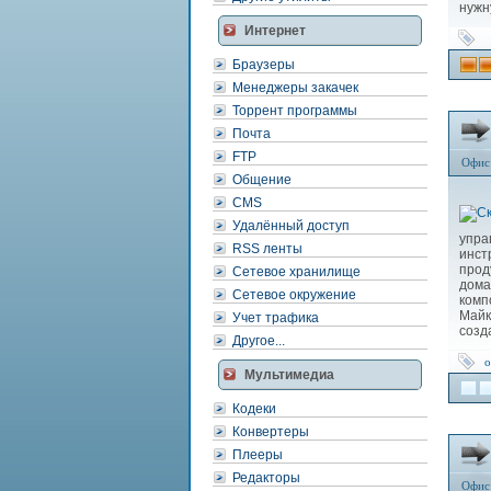
нужн
Интернет
Браузеры
Менеджеры закачек
Торрент программы
Почта
FTP
Офис
Общение
CMS
Удалённый доступ
упра
RSS ленты
инст
прод
Сетевое хранилище
дома
Сетевое окружение
комп
Майк
Учет трафика
созд
Другое...
o
Мультимедиа
Кодеки
Конвертеры
Плееры
Редакторы
Офис