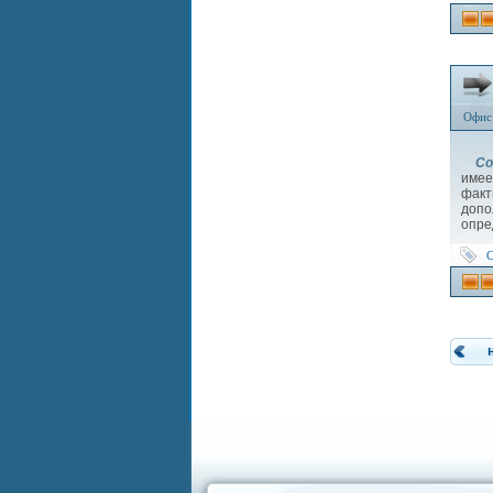
Офис
Co
имее
факт
допо
опре
C