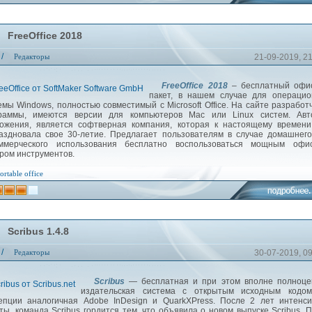
FreeOffice 2018
/
Редакторы
21-09-2019, 2
FreeOffice 2018
– бесплатный офи
пакет, в нашем случае для операцио
емы Windows, полностью совместимый с Microsoft Office. На сайте разработ
раммы, имеются версии для компьютеров Mac или Linux систем. Авт
ожения, является софтверная компания, которая к настоящему времени
аздновала свое 30-летие. Предлагает пользователям в случае домашнег
ммерческого использования бесплатно воспользоваться мощным офи
ром инструментов.
ortable
office
Scribus 1.4.8
/
Редакторы
30-07-2019, 0
Scribus
— бесплатная и при этом вполне полноце
издательская система с открытым исходным кодом
епции аналогичная Adobe InDesign и QuarkXPress. После 2 лет интенс
ты, команда Scribus гордится тем, что объявила о новом выпуске Scribus. 