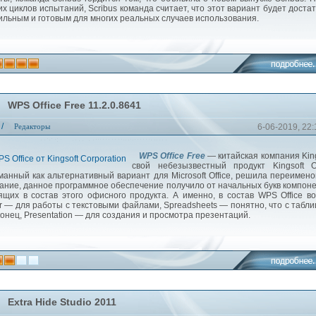
их циклов испытаний, Scribus команда считает, что этот вариант будет доста
ильным и готовым для многих реальных случаев использования.
WPS Office Free 11.2.0.8641
/
Редакторы
6-06-2019, 22:
WPS Office Free
— китайская компания King
свой небезызвестный продукт Kingsoft Of
манный как альтернативный вариант для Microsoft Office, решила переимено
ание, данное программное обеспечение получило от начальных букв компон
ящих в состав этого офисного продукта. А именно, в состав WPS Office 
er — для работы с текстовыми файлами, Spreadsheets — понятно, что с табл
конец, Presentation — для создания и просмотра презентаций.
Extra Hide Studio 2011