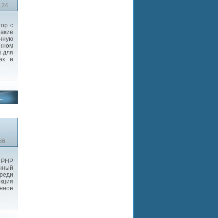
:24
ор с
такие
анную
енном
й для
ак и
56
 PHP
анный
реди
кция
янное