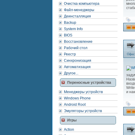
Очистка компьютера
мног
стаб
Файл-менеджеры
Деинсталляция
Backup
System Info
BIOS
Восстановление
Рабочий стол
Реестр
Офис
Синхронизация
Автоматизация
Другое...
заду
Назв
Переносные устройства
вход
Writ
Менеджеры устройств
и на
Windows Phone
Android Root
Эмуляторы устройств
Игры
Action