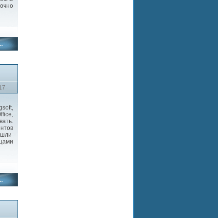
точно
17
soft,
fice,
вать.
ентов
вошли
ицами