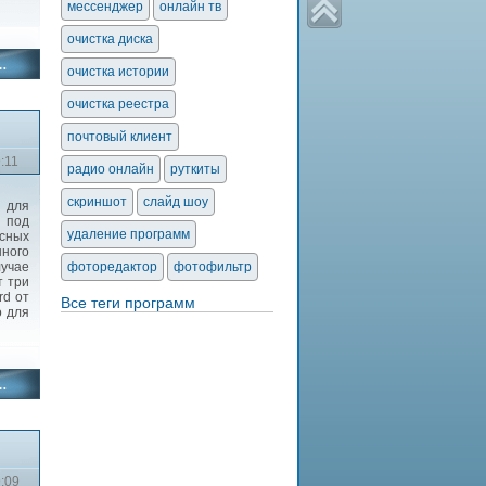
мессенджер
онлайн тв
очистка диска
очистка истории
очистка реестра
почтовый клиент
:11
радио онлайн
руткиты
скриншот
слайд шоу
 для
 под
удаление программ
сных
ного
лучае
фоторедактор
фотофильтр
т три
rd от
Все теги программ
о для
9:09