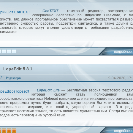
ConTEXT
– текстовый редактор, распространя
совершенно бесплатно по лицензии FreeWare, с ма
оинств. Так, данное программное обеспечение может похвастаться разме
ветственно скоростью работы, подсветкой синтаксиса, а также другим 
ожностей, которые могут вполне удовлетворить требования разработчи
раммистов.
LopeEdit 5.8.1
/
Редакторы
9-04-2020, 17:
LopeEdit LIte
— бесплатная версия текстового редак
которая сможет стать полноценной заме
рософтовского редактора Notepad например для начинающего программиста
новке программы нужно будет выбрать, какую версию Вы хотите использо
ессиональное издание, или «лайт», упрощённый вариант. Это реда
ерживает несколько языков, то есть является мультиязычным. Среди имею
водов, есть перевод и на русский язык.