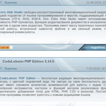
/
Редакторы
11-06-2018, 23
xtra Hide Studio
свободно-распространяемый многофункциональный редакт
цией подсветки 14 языков программирования и верстки, поддерживающий 
лярные UTF-8, ANSI, KOИ-8, Dos. Extra Hide Studio имеет интегриров
ожность PHP просмотра, функцию редактирования документов в неогранич
честве в одном окне редактора. Программа имеет массу практичных панеле
ной работы, встроенный навигатор файлов и как оконный режим, т
оэкранный режим работы.
CodeLobster PHP Edition 5.14.5
/
Редакторы
7-03-2018, 19:
CodeLobster PHP Edition
— бесплатная редакция многофункционального
ктора, с цветной подсветкой кода. Не смотря на свою бесплатность д
укт имеет огромное количество возможностей для работы с кодом. С
ообразия интрументов, настроек и функций автором реализована фун
матического добавления тегов для HTML, PHP, CSS и jаvascript. Посто
итие программы позволяет работать с новыми редакциями языков.