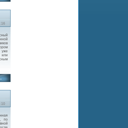
1:16
сный
нной
чиков
ором
 уже
о или
сным
9:10
нная
, по
ивной
После