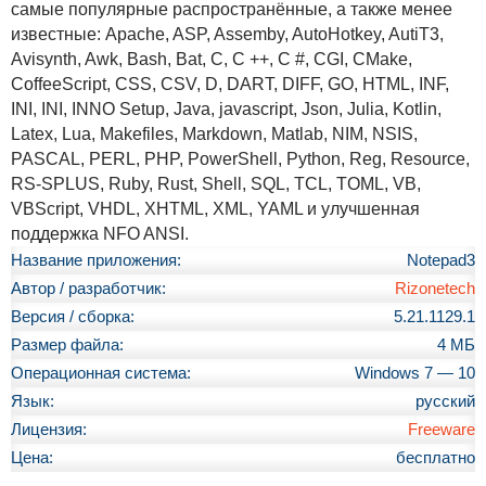
cамые популярные распространённые, а также менее
известные: Apache, ASP, Assemby, AutoHotkey, AutiT3,
Avisynth, Awk, Bash, Bat, C, C ++, C #, CGI, CMake,
CoffeeScript, CSS, CSV, D, DART, DIFF, GO, HTML, INF,
INI, INI, INNO Setup, Java, jаvascript, Json, Julia, Kotlin,
Latex, Lua, Makefiles, Markdown, Matlab, NIM, NSIS,
PASCAL, PERL, PHP, PowerShell, Python, Reg, Resource,
RS-SPLUS, Ruby, Rust, Shell, SQL, TCL, TOML, VB,
VBScript, VHDL, XHTML, XML, YAML и улучшенная
поддержка NFO ANSI.
Название приложения:
Notepad3
Автор / разработчик:
Rizonetech
Версия / сборка:
5.21.1129.1
Размер файла:
4 МБ
Операционная система:
Windows 7 — 10
Язык:
русский
Лицензия:
Freeware
Цена:
бесплатно