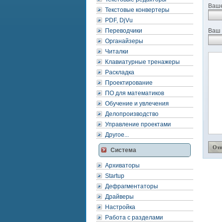
даже
Ваше
не
Текстовые конвертеры
треб
PDF, DjVu
инст
Переводчики
Ваш 
Органайзеры
Читалки
Клавиатурные тренажеры
Раскладка
Проектирование
ПО для математиков
Обучение и увлечения
Делопроизводство
Управление проектами
Другое...
Система
Архиваторы
Startup
Дефрагментаторы
Драйверы
Настройка
Работа с разделами