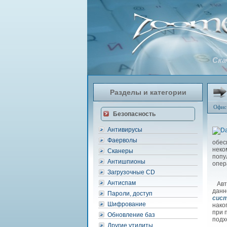
Ска
Разделы и категории
Офис
Безопасность
Антивирусы
Фаерволы
обе
неко
Сканеры
попу
Антишпионы
опер
Загрузочные CD
Антиспам
Авто
данн
Пароли, доступ
сис
Шифрование
нако
при 
Обновление баз
подх
Другие утилиты