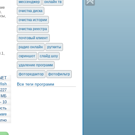
мессенджер
онлайн тв
ние
очистка диска
,
осы,
очистка истории
очистка реестра
почтовый клиент
радио онлайн
руткиты
.1,
скриншот
слайд шоу
удаление программ
фоторедактор
фотофильтр
.NET
fish
Все теги программ
8227
5 МБ
— 10
есть
ware
атно