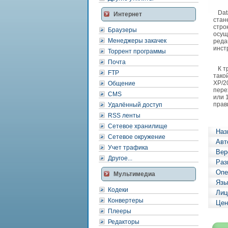
Data
Интернет
стан
стро
Браузеры
осущ
Менеджеры закачек
реда
инст
Торрент программы
Почта
К тр
FTP
тако
XP/2
Общение
пере
CMS
или 
прав
Удалённый доступ
RSS ленты
Сетевое хранилище
Наз
Data
Сетевое окружение
Авт
.NET
Учет трафика
—
Вер
сист
Другое...
Раз
упра
база
Опе
Мультимедиа
данн
Язы
(СУБ
Кодеки
Колл
Лиц
прог
Конвертеры
Цен
от
Плееры
разр
прог
Редакторы