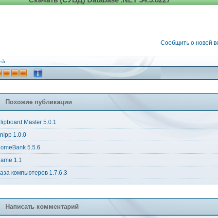
печения
,
лняет
чный
латный
укт,
Сообщить о новой 
ае
ммерческого
льзования.
ish
ложение
ерживает
ту
ими
Похожие публикации
лярными
ространенными
lipboard Master 5.0.1
ми
nipp 1.0.0
ых,
т
omeBank 5.5.6
щена
ame 1.1
аза компьютеров 1.7.6.3
ационных
емах
ows
Написать комментарий