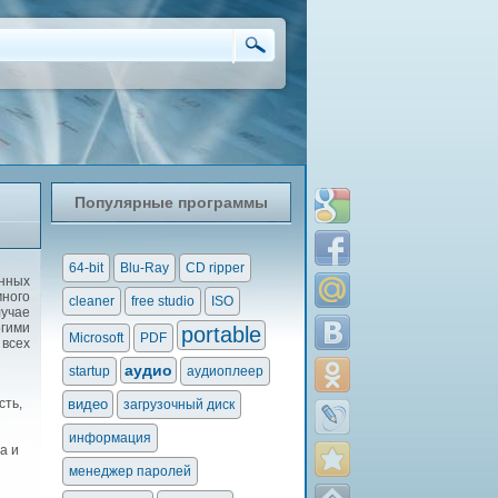
Популярные программы
64-bit
Blu-Ray
CD ripper
нных
много
cleaner
free studio
ISO
учае
гими
portable
Microsoft
PDF
 всех
аудио
startup
аудиоплеер
сть,
видео
загрузочный диск
информация
а и
менеджер паролей