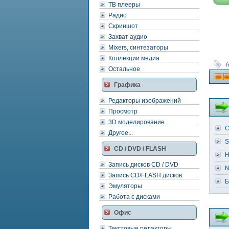
обес
ТВ плееры
"fish"
допо
Радио
отли
Скриншот
бесп
прод
Захват аудио
в
Mixers, синтезаторы
случ
неко
Коллекции медиа
испо
f
Остальное
При
подд
Графика
рабо
со
мног
Редакторы изображений
попу
Просмотр
и
расп
3D моделирование
C
типа
Другое...
баз
S
данн
CD / DVD / FLASH
може
H
быть
Запись дисков CD / DVD
запу
N
на
Запись CD/FLASH дисков
всех
Б
Эмуляторы
опер
сист
Работа с дисками
Wind
и
Офис
при
этом
Текстовые редакторы