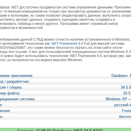
base .NET достаточно продвинутая система управления данными. Приложе
ет отличным помощником не только при просмотре документов со значениями
ками и колонками, но также позволит редактировать данные, выполнять запр
ествлять экспорт данных, создавать сценарии скриптов, создавать и
ктировать таблицы и много другого. Программа имеет огромный набор
рументов и возможностей.
ебованиям данной СУБД можно отнести наличие установленного в Windows,
й программной технологии как
.NET Framework
4.0 Full для версий системы
003/Vista/2008/7, его также можно бесплатно скачать на этом сайте после
хода поп ссылке. А вот для пользователей операционных систем Windows 8, 8
10 нужно будет использовать технологию .NET Framework 4.5, которая уже, как
ило, установлена на последних версиях Windows.
вание приложения:
Database 
base
ор / разработчик:
сия / сборка:
34.5.
ема
мер файла:
10.
вления
ми
рационная система:
Windows XP 
ых
к:
русский 
Д).
екцию
ензия:
Free
рамм
а:
беспл
аботчика
раммного
Скачать (СУБД) Database .NET 34.5.8227