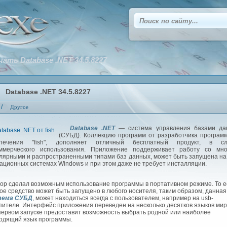
чать Database .NET 34.5.8227
Database .NET 34.5.8227
/
Другое
Database .NET
— система управления базами да
(СУБД). Коллекцию программ от разработчика програм
спечения "fish", дополняет отличный бесплатный продукт, в сл
ммерческого использования. Приложение поддерживает работу со мно
лярными и распространенными типами баз данных, может быть запущена на
ационных системах Windows и при этом даже не требует инсталляции.
р сделал возможным использование программы в портативном режиме. То е
ое средство может быть запущено в любого носителя, таким образом, данная
тема СУБД
, может находиться всегда с пользователем, например на usb-
пителе. Интерфейс приложения переведен на несколько десятков языков мир
первом запуске предоставит возможность выбрать родной или наиболее
одящий язык программы.