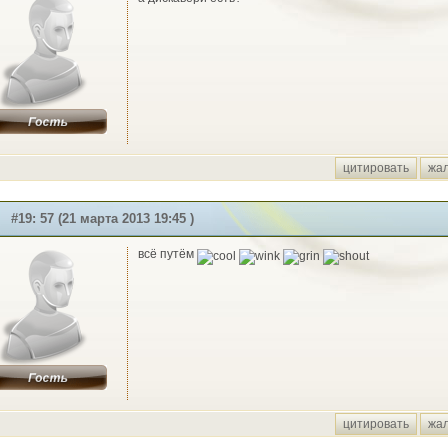
цитировать
жа
#19: 57 (21 марта 2013 19:45 )
всё путём
цитировать
жа