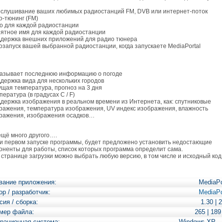
ослушивание ваших любимых радиостанций FM, DVB или интернет-поток
то-тюнинг (FM)
go для каждой радиостанции
нятное имя для каждой радиостанции
ддержка внешних приложений для радио тюнера
тозапуск вашей выбранной радиостанции, когда запускаете MediaPortal
казывает последнюю информацию о погоде
ддержка вида для нескольких городов
кущая температура, прогноз на 3 дня
пература (в градусах C / F)
ддержка изображения в реальном времени из Интернета, как: спутниковые
ражения, температура изображения, UV индекс изображения, влажность
ражения, изображения осадков…
ё много другого….
первом запуске программы, будет предложено установить недостающие
оненты для работы, список которых программа определит сама.
транице загрузки можно выбрать любую версию, в том числе и исходный код
вание приложения:
MediaPo
ор / разработчик:
MediaPo
сия / сборка:
1.30 | 
мер файла:
265 | 18
рационная система:
Windows XP 