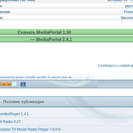
к:
рус
ензия:
Free
а:
беспл
Скачать MediaPortal 1.30
— MediaPortal 2.4.1
Сообщить о новой 
едиацентр
радио онлайн
онлайн тв
аналоговое тв
Похожие публикации
omboPlayer 2.4.1
ll-Radio 4.27
eadon TV Movie Radio Player 7.6.0.0