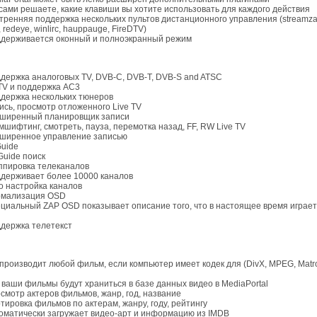
 сами решаете, какие клавиши вы хотите использовать для каждого действия
утренняя поддержка нескольких пультов дистанционного управления (streamza
redeye, winlirc, hauppauge, FireDTV)
ддерживается оконный и полноэкранный режим
ддержка аналоговых TV, DVB-C, DVB-T, DVB-S and ATSC
TV и поддержка AC3
ддержка нескольких тюнеров
пись, просмотр отложенного Live TV
сширенный планировщик записи
ймшифтинг, смотреть, пауза, перемотка назад, FF, RW Live TV
сширенное управление записью
Guide
 Guide поиск
уппировка телеканалов
ддерживает более 10000 каналов
то настройка каналов
рмализация OSD
ециальный ZAP OSD показывает описание того, что в настоящее время играет
ддержка телетекст
спроизводит любой фильм, если компьютер имеет кодек для (DivX, MPEG, Matr
е ваши фильмы будут храниться в базе данных видео в MediaPortal
осмотр актеров фильмов, жанр, год, название
ртировка фильмов по актерам, жанру, году, рейтингу
томатически загружает видео-арт и информацию из IMDB