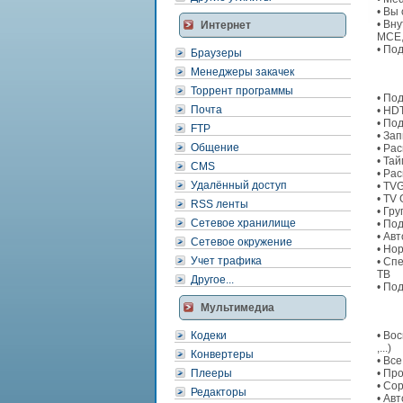
• Вы
• Вн
Интернет
MCE, 
• По
Браузеры
Менеджеры закачек
Торрент программы
• По
Почта
• HD
• По
FTP
• За
Общение
• Ра
• Та
CMS
• Ра
Удалённый доступ
• TV
• TV
RSS ленты
• Гр
Сетевое хранилище
• По
• Ав
Сетевое окружение
• Но
Учет трафика
• Сп
ТВ
Другое...
• По
Мультимедиа
Кодеки
• Во
,...)
Конвертеры
• Вс
Плееры
• Пр
• Со
Редакторы
• Ав