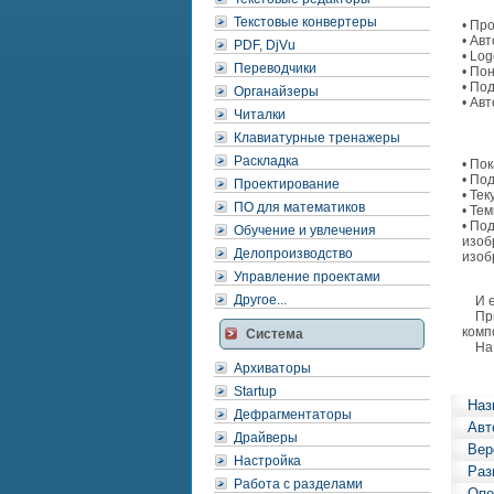
Текстовые конвертеры
• Пр
• Ав
PDF, DjVu
• Lo
Переводчики
• По
• По
Органайзеры
• Ав
Читалки
Клавиатурные тренажеры
Раскладка
• По
• По
Проектирование
• Те
ПО для математиков
• Тем
• По
Обучение и увлечения
изоб
Делопроизводство
изоб
Управление проектами
Другое...
И ещ
При 
комп
Система
На с
Архиваторы
Startup
Наз
Дефрагментаторы
Авт
Драйверы
Вер
Настройка
Раз
Работа с разделами
Опе