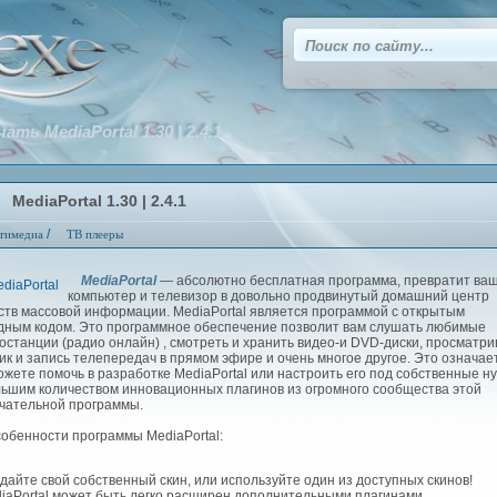
ать MediaPortal 1.30 | 2.4.1
MediaPortal 1.30 | 2.4.1
/
тимедиа
ТВ плееры
MediaPortal
— абсолютно бесплатная программа, превратит ва
компьютер и телевизор в довольно продвинутый домашний центр
ств массовой информации. MediaPortal является программой с открытым
дным кодом. Это программное обеспечение позволит вам слушать любимые
останции (радио онлайн) , смотреть и хранить видео-и DVD-диски, просматри
ик и запись телепередач в прямом эфире и очень многое другое. Это означает
ожете помочь в разработке MediaPortal или настроить его под собственные н
льшим количеством инновационных плагинов из огромного сообщества этой
чательной программы.
енности программы MediaPortal:
здайте свой собственный скин, или используйте один из доступных скинов!
diaPortal может быть легко расширен дополнительными плагинами