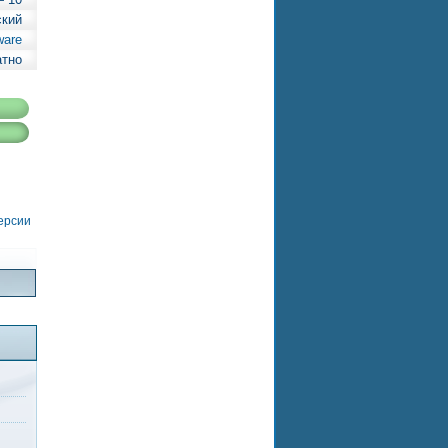
ский
ware
атно
версии