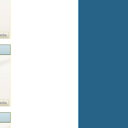
лоба
лоба