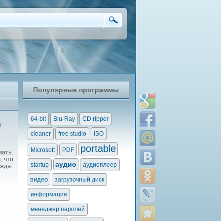
Популярные программы
64-bit
Blu-Ray
CD ripper
ш
cleaner
free studio
ISO
portable
Microsoft
PDF
вать,
, что
аудио
startup
аудиоплеер
ужды
видео
загрузочный диск
информация
менеджер паролей