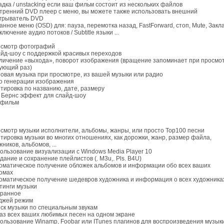
ладка / unstacking если ваш фильм состоит из нескольких файлов
утренний DVD плеер с меню, вы можете также использовать внешний
грыватель DVD
ранное меню (OSD) для: пауза, перемотка назад, FastForward, стоп, Mute, Закл
лючение аудио потоков / Subtitle языки ...
осмотр фотографий
айд-шоу с поддержкой красивых переходов
еличение «выхода», поворот изображения (вращение запоминает при просмот
ующий раз)
новая музыка при просмотре, из вашей музыки или радио
то генерации изображения
ртировка по названию, дате, размеру
н Бернс эффект для слайд-шоу
афильм
осмотр музыки исполнители, альбомы, жанры, или просто Top100 песни
ртировка музыки во многих отношениях, как дорожки, жанр, размер файла,
ников, альбомов, ...
пользование визуализации с Windows Media Player 10
здание и сохранение плейлистов (. M3u,. Pls. B4U)
томатическое получение обложек альбомов и информации обо всех ваших
омах
томатическое получение шедевров художника и информация о всех художника
йтинги музыки
бранное
-джей режим
иск музыки по специальным звукам
каз всех ваших любимых песен на одном экране
пользование Winamp, Foobar или ITunes плагинов для воспроизведения музык