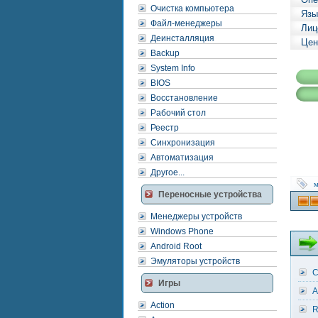
Очистка компьютера
Язы
Файл-менеджеры
Лиц
Деинсталляция
Цен
Backup
System Info
BIOS
Восстановление
Рабочий стол
Реестр
Синхронизация
Автоматизация
Другое...
м
Переносные устройства
Менеджеры устройств
Windows Phone
Android Root
Эмуляторы устройств
C
Игры
A
Action
R