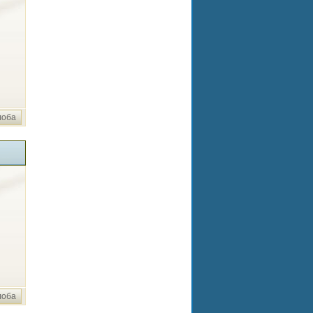
лоба
лоба