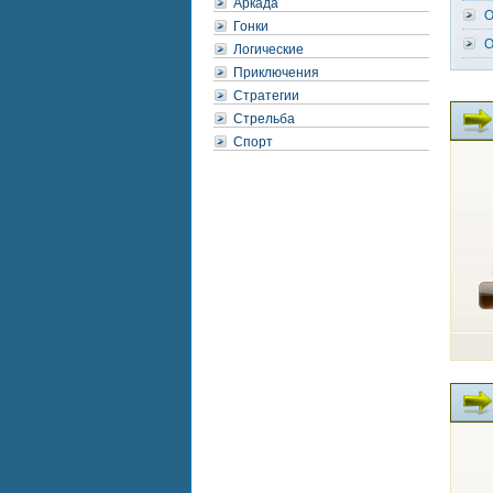
Аркада
O
Гонки
O
Логические
Приключения
Стратегии
Стрельба
Спорт