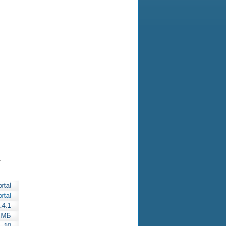
.
rtal
rtal
2.4.1
9 МБ
— 10