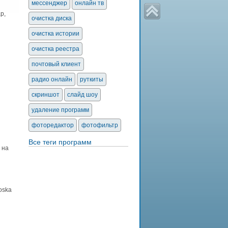
мессенджер
онлайн тв
p,
очистка диска
очистка истории
очистка реестра
почтовый клиент
радио онлайн
руткиты
скриншот
слайд шоу
удаление программ
фоторедактор
фотофильтр
Все теги программ
 на
oska