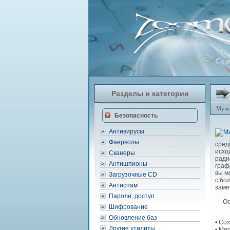
Скач
Разделы и категории
Муль
Безопасность
Антивирусы
Фаерволы
сред
исхо
Сканеры
ради
Антишпионы
граф
вы м
Загрузочные CD
с бо
Антиспам
заме
Пароли, доступ
Особ
Шифрование
Обновление баз
• Со
Другие утилиты
• Me