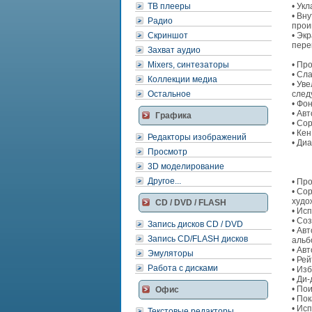
ТВ плееры
• Ук
• Вн
Радио
прои
Скриншот
• Эк
перек
Захват аудио
Mixers, синтезаторы
• Пр
• Сл
Коллекции медиа
• Ув
Остальное
след
• Фо
• Ав
Графика
• Со
• Ке
Редакторы изображений
• Ди
Просмотр
3D моделирование
Другое...
• Пр
• Со
худож
CD / DVD / FLASH
• Ис
• Со
Запись дисков CD / DVD
• Ав
Запись CD/FLASH дисков
альб
• Ав
Эмуляторы
• Ре
Работа с дисками
• Из
• Ди
• По
Офис
• По
• Ис
Текстовые редакторы