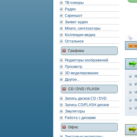
ТВ плееры
Радио
Скриншот
Захват аудио
Mixers, синтезаторы
Коллекции медиа
Остальное
Графика
Редакторы изображений
Просмотр
3D моделирование
R
Другое...
I
CD / DVD / FLASH
H
Запись дисков CD / DVD
R
Запись CD/FLASH дисков
V
Эмуляторы
Работа с дисками
Офис
Текстовые редакторы