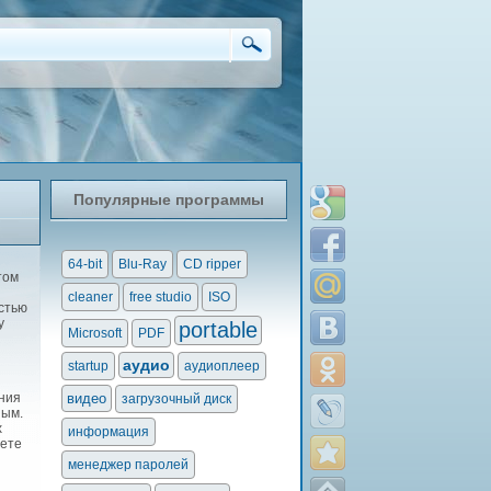
Популярные программы
64-bit
Blu-Ray
CD ripper
том
cleaner
free studio
ISO
стью
у
portable
Microsoft
PDF
аудио
startup
аудиоплеер
ния
видео
загрузочный диск
ным.
х
информация
жете
менеджер паролей