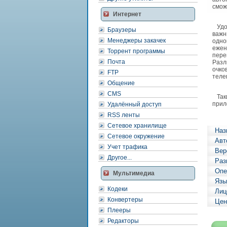
смож
Интернет
Удоб
Браузеры
важн
Менеджеры закачек
одно
ежен
Торрент программы
пере
Почта
Разл
очко
FTP
теле
Общение
CMS
Таки
прил
Удалённый доступ
RSS ленты
Сетевое хранилище
Наз
Сетевое окружение
Авт
Учет трафика
Вер
Другое...
Раз
Опе
Мультимедиа
Язы
Кодеки
Лиц
Конвертеры
Цен
Плееры
Редакторы