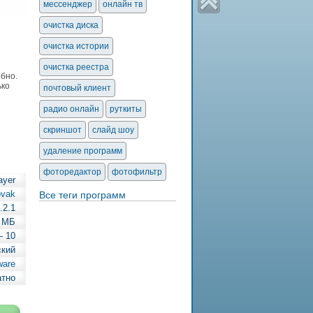
мессенджер
онлайн тв
очистка диска
очистка истории
очистка реестра
обно.
ько
почтовый клиент
радио онлайн
руткиты
скриншот
слайд шоу
удаление программ
фоторедактор
фотофильтр
ayer
ovak
Все теги программ
.2.1
 МБ
— 10
ский
ware
атно