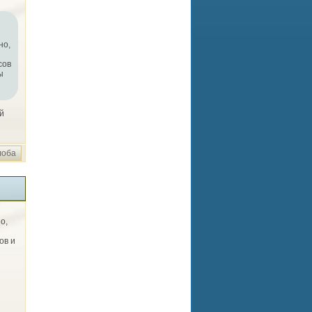
но,
сов
ы
й
лоба
о,
ов и