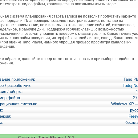
ет смотреть видеофайлы, хранящиеся на локальном компьютере.
ная система планирования старта записи не позволит пропустить какие-то
ые передачи. Планировщик позволяет настроить запись не только на
кратное записывание, но и использовать повторение событий, ежедневное,
едельное, в рабочие дни. Поддержка горячих клавиш, с возможностью
назначения, позволит управлять плеером с клавиатуры, что бывает очень уд
ичные настройки поведения, интерфейса и плей листов, еще добавят нескол
в при оценке Tano Player, намного упрощая процесс просмотра каналов IP-
видения.
м образом, данный тв-плеер может стать основным при выборе подобного
ожения.
вание приложения:
Tano Pl
ор / разработчик:
Tadej N
сия / сборка:
1
мер файла:
27
рационная система:
Windows XP 
к:
рус
ензия:
Free
а:
беспл
Скачать Tano Player 1.2.1