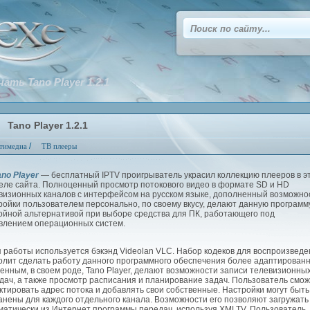
чать Tano Player 1.2.1
Tano Player 1.2.1
/
тимедиа
ТВ плееры
ano Player
— бесплатный IPTV проигрыватель украсил коллекцию плееров в э
еле сайта. Полноценный просмотр потокового видео в формате SD и HD
визионных каналов с интерфейсом на русском языке, дополненный возможно
ройки пользователем персонально, по своему вкусу, делают данную программ
ойной альтернативой при выборе средства для ПК, работающего под
влением операционных систем.
работы используется бэкэнд Videolan VLC. Набор кодеков для воспроизведе
олит сделать работу данного программного обеспечения более адаптирован
енным, в своем роде, Tano Player, делают возможности записи телевизионны
дач, а также просмотр расписания и планирование задач. Пользователь смо
ктировать адрес потока и добавлять свои собственные. Настройки могут быть
анены для каждого отдельного канала. Возможности его позволяют загружать
матически из Интернет программы передач, используя XMLTV. Пользователь