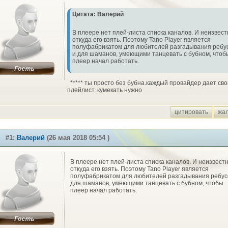
Цитата: Валерий
В плеере нет плей-листа списка каналов. И неизвест
откуда его взять. Поэтому Tano Player является
полуфабрикатом для любителей разгадывания ребу
и для шаманов, умеющими танцевать с бубном, чтоб
плеер начал работать.
***** ты просто без бубна.каждый провайдер дает сво
плейлист. кумекать нужно
цитировать
жа
#1:
Валерий
(26 мая 2018 05:54 )
В плеере нет плей-листа списка каналов. И неизвестн
откуда его взять. Поэтому Tano Player является
полуфабрикатом для любителей разгадывания ребус
для шаманов, умеющими танцевать с бубном, чтобы
плеер начал работать.