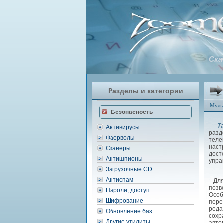
Ска
Разделы и категории
Муль
Безопасность
T
Антивирусы
разд
Фаерволы
теле
наст
Сканеры
дост
Антишпионы
упра
Загрузочные CD
Антиспам
Для 
позв
Пароли, доступ
Особ
Шифрование
пере
реда
Обновление баз
сохр
Другие утилиты
авто