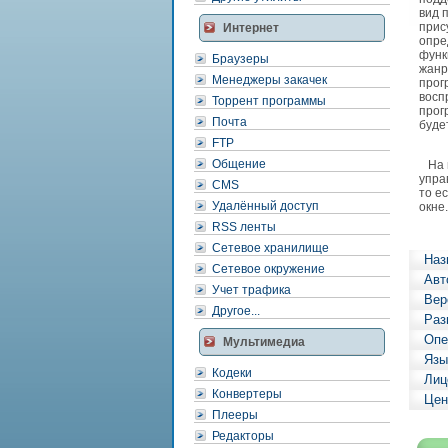
вид 
прис
Интернет
опре
функ
Браузеры
жанр
Менеджеры закачек
прог
восп
Торрент программы
прог
Почта
буде
FTP
Общение
На п
упра
CMS
то е
Удалённый доступ
окне.
RSS ленты
Сетевое хранилище
Наз
Сетевое окружение
Авт
Учет трафика
Вер
Другое...
Раз
Опе
Мультимедиа
Язы
Кодеки
Лиц
Конвертеры
Цен
Плееры
Редакторы