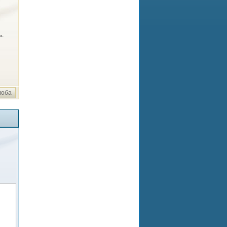
ь.
лоба