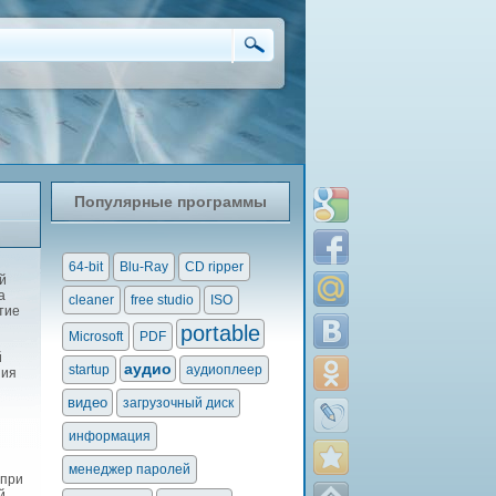
Популярные программы
64-bit
Blu-Ray
CD ripper
й
а
cleaner
free studio
ISO
тие
portable
Microsoft
PDF
й
аудио
startup
аудиоплеер
ния
видео
загрузочный диск
информация
менеджер паролей
 при
й