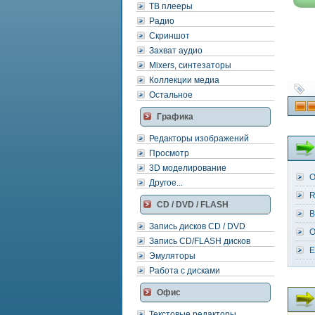
ТВ плееры
Радио
Скриншот
Захват аудио
Mixers, синтезаторы
Коллекции медиа
Остальное
Графика
Редакторы изображений
Просмотр
3D моделирование
O
Другое...
R
CD / DVD / FLASH
B
Запись дисков CD / DVD
O
Запись CD/FLASH дисков
E
Эмуляторы
Работа с дисками
Офис
Текстовые редакторы