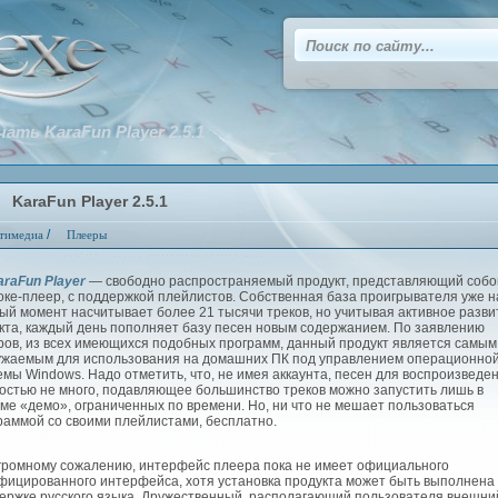
чать KaraFun Player 2.5.1
KaraFun Player 2.5.1
/
тимедиа
Плееры
araFun Player
— свободно распространяемый продукт, представляющий собо
оке-плеер, с поддержкой плейлистов. Собственная база проигрывателя уже н
ый момент насчитывает более 21 тысячи треков, но учитывая активное разви
кта, каждый день пополняет базу песен новым содержанием. По заявлению
ров, из всех имеющихся подобных программ, данный продукт является самым
ужаемым для использования на домашних ПК под управлением операционно
емы Windows. Надо отметить, что, не имея аккаунта, песен для воспроизведе
остью не много, подавляющее большинство треков можно запустить лишь в
ме «демо», ограниченных по времени. Но, ни что не мешает пользоваться
раммой со своими плейлистами, бесплатно.
ромному сожалению, интерфейс плеера пока не имеет официального
фицированного интерфейса, хотя установка продукта может быть выполнена
ержке русского языка. Дружественный, располагающий пользователя внешни