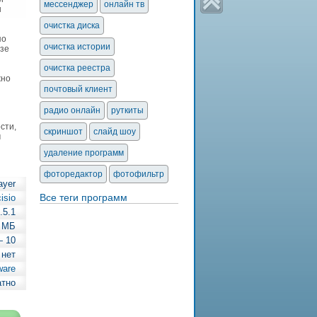
мессенджер
онлайн тв
н
очистка диска
по
очистка истории
азе
очистка реестра
жно
почтовый клиент
радио онлайн
руткиты
сти,
скриншот
слайд шоу
м
удаление программ
фоторедактор
фотофильтр
ayer
Все теги программ
isio
.5.1
7 МБ
— 10
 нет
ware
атно