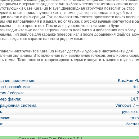
программы с первых секунд позволит выбрать песню с текстом их списка песе
утствующих в базе KaraFun Player. Древовидная структура позволит быстро
делить место поиска нужного хита, в помощь авторы предлагают удобные
ции поиска и фильтрации. Так, пользователь сможет произвести поиск песен 
ам или направлениям и языкам, но опять же, с русскоязычным контентом в б
раммы.. — его просто нет. Песни для русского человека можно будет
роизводить только после загрузки своего плейлиста и добавления его в базу
раммы. Тип файлов для караоке плееров .kar и после добавления файлов, мо
т наслаждаться караоке на своем родном языке.
анели инструментов KaraFun Player, доступны удобные инструменты для
вления звучанием. Это включение или выключение голосов, регулировка скоро
сть темпа. Также можно откорректировать сдвиг и запустить видео в отдельно
вание приложения:
KaraFun Pl
ор / разработчик:
Rec
сия / сборка:
2
мер файла:
14.
рационная система:
Windows 7 
к:
русского
ензия:
Free
а:
беспл