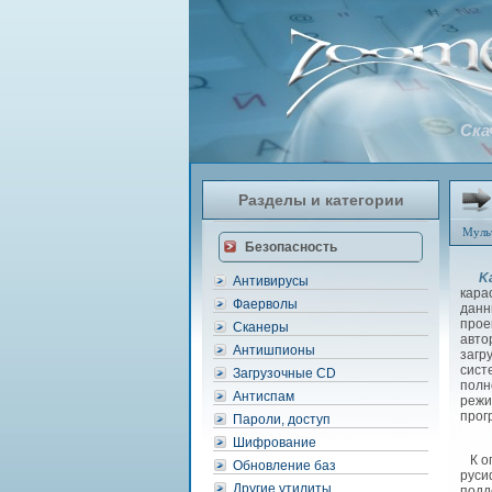
Ска
Разделы и категории
Муль
Безопасность
K
Антивирусы
кара
Фаерволы
данн
прое
Сканеры
авто
Антишпионы
загр
сист
Загрузочные CD
полн
Антиспам
режи
прог
Пароли, доступ
Шифрование
К ог
Обновление баз
руси
Другие утилиты
подд