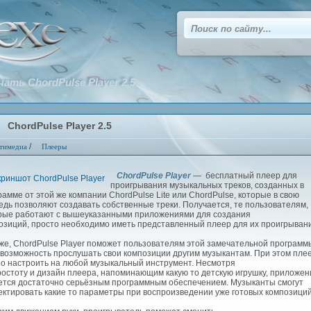
чать ChordPulse Player 2.5
ChordPulse Player 2.5
/
тимедиа
Плееры
ChordPulse Player
— бесплатный плеер для
проигрывания музыкальных треков, созданных в
рамме от этой же компании ChordPulse Lite или ChordPulse,
которые в свою
едь позволяют создавать собственные треки
.
Получается, те пользовател
ям
,
рые работают с вышеуказанными приложениями для создания
озиций,
просто необходимо иметь представленный плеер для их проигрыван
е, ChordPulse Player поможет пользователям этой замечательной программ
 возможность прослушать свои композиции другим музыкантам. При этом пле
о настроить на любой музыкальный инструмент. Несмотря
ростоту и дизайн плеера, напоминающим какую то детскую игрушку, приложен
ется достаточно серьёзным программным обеспечением. Музыканты смогут
ектировать какие то параметры при воспроизведении уже готовых композици