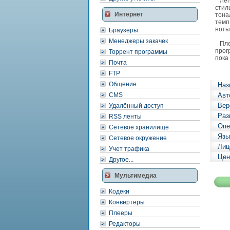
Легк
стил
Интернет
тона
темп
ноты
Браузеры
Менеджеры закачек
Плее
прог
Торрент программы
пока
Почта
FTP
Общение
Наз
CMS
Авт
Вер
Удалённый доступ
Раз
RSS ленты
Опе
Сетевое хранилище
Язы
Сетевое окружение
Лиц
Учет трафика
Цен
Другое...
Мультимедиа
Кодеки
Конвертеры
Плееры
Редакторы