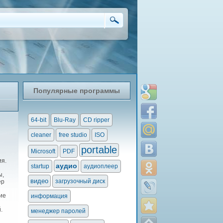
Популярные программы
64-bit
Blu-Ray
CD ripper
cleaner
free studio
ISO
portable
Microsoft
PDF
ия.
аудио
startup
аудиоплеер
ы,
видео
загрузочный диск
ер
ие
информация
й.
менеджер паролей