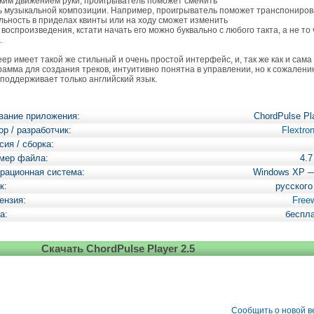
им движением руки, проигрыватель поможет сменить
ь музыкальной композиции. Например, проигрыватель поможет транспониров
льность в приделах квинты или на ходу сможет изменить
 воспроизведения, кстати начать его можно буквально с любого такта, а не то 
.
р имеет такой же стильный и очень простой интерфейс, и, так же как и сама
рамма для создания треков, интуитивно понятна в управлении, но к сожалени
 поддерживает только английский язык.
вание приложения:
ChordPulse Pl
ор / разработчик:
Flextro
сия / сборка:
мер файла:
4.
рационная система:
Windows XP 
к:
русского
ензия:
Free
а:
беспл
Скачать ChordPulse Player 2.5
Сообщить о новой 