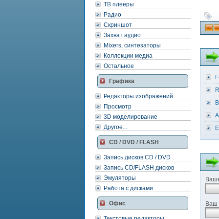
ТВ плееры
Радио
Скриншот
Захват аудио
Mixers, синтезаторы
Коллекции медиа
Остальное
F
Графика
R
Редакторы изображений
B
Просмотр
A
3D моделирование
Другое...
E
CD / DVD / FLASH
Запись дисков CD / DVD
Запись CD/FLASH дисков
Эмуляторы
Ваше
Работа с дисками
Офис
Ваш 
Текстовые редакторы