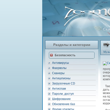
Ска
Разделы и категории
Муль
Безопасность
Антивирусы
Фаерволы
прог
очер
Сканеры
кото
Антишпионы
комп
Загрузочные CD
Такж
Антиспам
дать
можн
Пароли, доступ
на п
Шифрование
оста
корр
Обновление баз
Другие утилиты