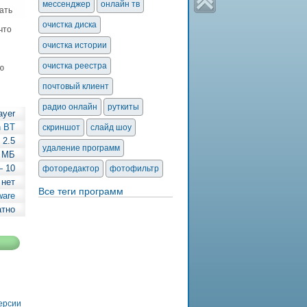
мессенджер
онлайн тв
ать
очистка диска
что
очистка истории
очистка реестра
ю
почтовый клиент
радио онлайн
руткиты
ayer
n BT
скриншот
слайд шоу
2.5
удаление программ
7 МБ
— 10
фоторедактор
фотофильтр
 нет
Все теги программ
ware
атно
версии