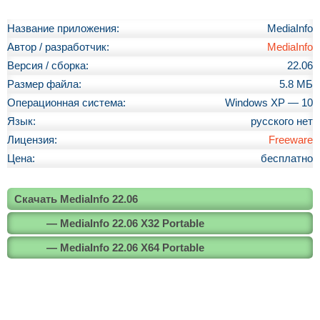
Название приложения:
MediaInfo
Автор / разработчик:
MediaInfo
Версия / сборка:
22.06
Размер файла:
5.8 МБ
Операционная система:
Windows XP — 10
Язык:
русского нет
Лицензия:
Freeware
Цена:
бесплатно
Скачать MediaInfo 22.06
— MediaInfo 22.06 X32 Portable
— MediaInfo 22.06 X64 Portable