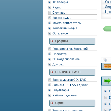
Язы
ТВ плееры
Лиц
Радио
Цен
Скриншот
Захват аудио
Mixers, синтезаторы
Коллекции медиа
Остальное
Графика
Редакторы изображений
Просмотр
3D моделирование
Другое...
CD / DVD / FLASH
Запись дисков CD / DVD
Запись CD/FLASH дисков
Эмуляторы
G
Работа с дисками
D
Офис
O
C
Текстовые редакторы