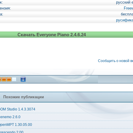
к:
русский 
ензия:
Free
а:
беспл
русифик
Скачать Everyone Piano 2.4.6.24
Сообщить о новой 
Похожие публикации
OM Studio 1.4.3.3074
enemo 2.6.0
penMPT 1.30.05.00
rescendo 2.00