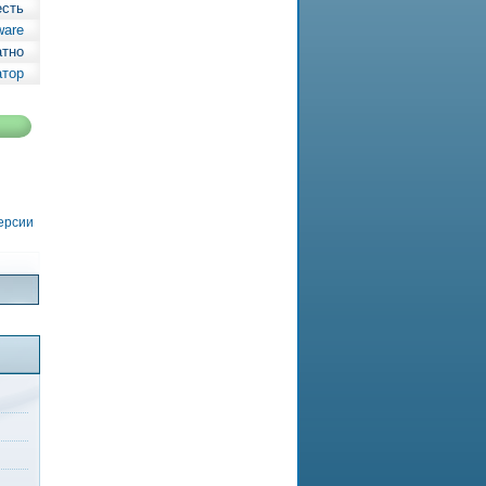
есть
ware
атно
атор
версии