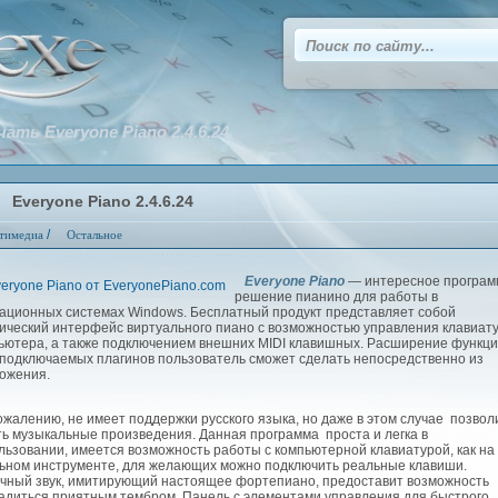
чать Everyone Piano 2.4.6.24
Everyone Piano 2.4.6.24
/
тимедиа
Остальное
Everyone Piano
— интересное програм
решение пианино для работы в
ационных системах Windows. Бесплатный продукт представляет собой
ический интерфейс виртуального пиано с возможностью управления клавиат
ьютера, а также подключением внешних MIDI клавишных. Расширение функци
 подключаемых плагинов пользователь сможет сделать непосредственно из
ожения.
жалению, не имеет поддержки русского языка, но даже в этом случае позвол
ть музыкальные произведения. Данная программа проста и легка в
льзовании, имеется возможность работы с компьютерной клавиатурой, как на
ьном инструменте, для желающих можно подключить реальные клавиши.
чный звук, имитирующий настоящее фортепиано, предоставит возможность
адиться приятным тембром. Панель с элементами управления для быстрого