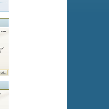
 ней
i
ge"
й
лоба
e