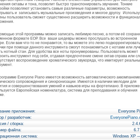
нения октавы и тона, позволит быстро транспонировать звучание. Тонкие
ройки позволяют установить самые различные параметры, возможность
грывать и записывать музыкальные произведения и многое другоу. Использу
ины пользователь сможет существенно расширить возможности и функциона
ожения.
мощью этой программы можно записать любимую песню, а потом её сохрани
енном формате EOP. Все ваши шедевры можно прослушать во встроенном
ре. Если вам что-то не понравится, то вы можете это легко подкорректировать
чки при помощи данного инструмента смогут познакомиться с нотами или лу
ть нотный стан. Для удобства все ноты пронумерованы. Пользователь может
роить инструмент под себя, отдавая предпочтение смене октав справа или сл
утствует воспроизведение хроматического звукоряда, что имитирует реальн
румент.
ограмме Everyone Piano имеется возможность автоматического аккомпанеме
ического сопровождения и синхронизации. Имеются в наличии мелодии для
ития и совершенствования умений и навыков игры на фортепиано. В прилож
льзуется Европейская номенклатура, система для преподавания и обучения
ке.
вание приложения:
Everyone P
ор / разработчик:
EveryonePiano
сия / сборка:
2.4.
мер файла:
6.
рационная система:
Windows XP 