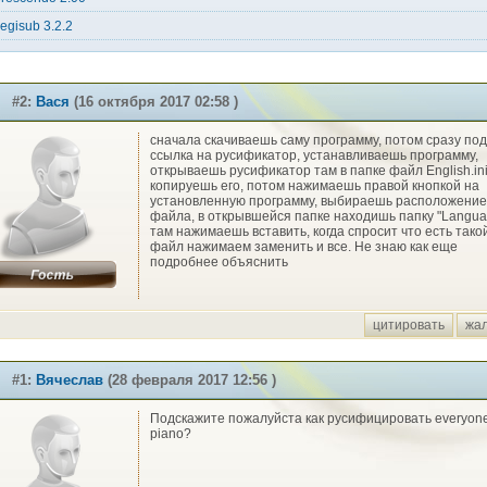
egisub 3.2.2
#2:
Вася
(16 октября 2017 02:58 )
сначала скачиваешь саму программу, потом сразу под
ссылка на русификатор, устанавливаешь программу,
открываешь русификатор там в папке файл English.in
копируешь его, потом нажимаешь правой кнопкой на
установленную программу, выбираешь расположение
файла, в открывшейся папке находишь папку "Langua
там нажимаешь вставить, когда спросит что есть тако
файл нажимаем заменить и все. Не знаю как еще
подробнее объяснить
цитировать
жа
#1:
Вячеслав
(28 февраля 2017 12:56 )
Подскажите пожалуйста как русифицировать everyon
piano?