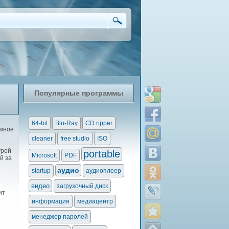
Популярные программы
64-bit
Blu-Ray
CD ripper
мное
cleaner
free studio
ISO
урой
portable
Microsoft
PDF
й за
аудио
startup
аудиоплеер
видео
загрузочный диск
ит
информация
медиацентр
менеджер паролей