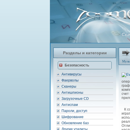
Ска
Разделы и категории
Муль
Безопасность
Антивирусы
Фаерволы
опер
граф
Сканеры
комп
Антишпионы
счет
прил
Загрузочные CD
Антиспам
К со
Пароли, доступ
игра
Шифрование
испо
реал
Обновление баз
Отли
Другие утилиты
насл