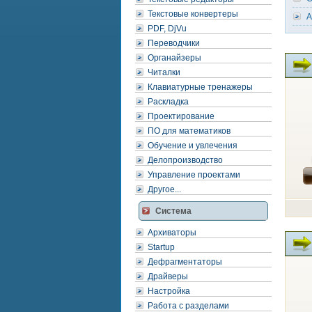
Текстовые конвертеры
A
PDF, DjVu
Переводчики
Органайзеры
Читалки
Клавиатурные тренажеры
Раскладка
Проектирование
ПО для математиков
Обучение и увлечения
Делопроизводство
Управление проектами
Другое...
Система
Архиваторы
Startup
Дефрагментаторы
Драйверы
Настройка
Работа с разделами