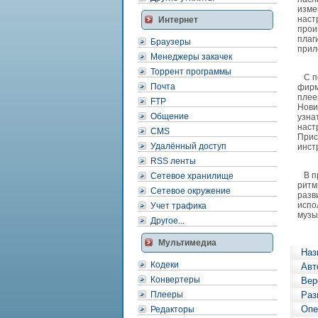
изме
наст
Интернет
прои
плаг
Браузеры
прил
Менеджеры закачек
Торрент программы
С по
Почта
фирм
плее
FTP
Нови
Общение
узна
наст
CMS
Прис
Удалённый доступ
инст
RSS ленты
В пр
Сетевое хранилище
ритм
Сетевое окружение
разв
испо
Учет трафика
музы
Другое...
Мультимедиа
Наз
Кодеки
Авт
Конвертеры
Вер
Плееры
Раз
Опе
Редакторы