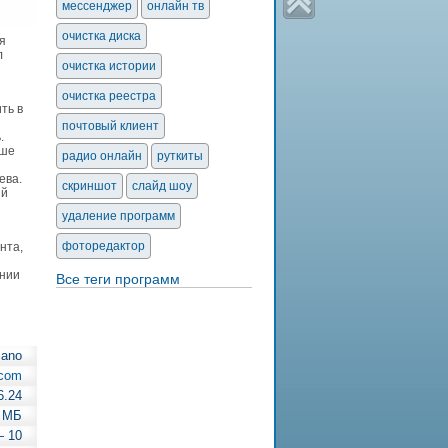
мессенджер
онлайн тв
очистка диска
я
л
очистка истории
очистка реестра
ть в
почтовый клиент
.
чше
радио онлайн
руткиты
ева.
скриншот
слайд шоу
ый
удаление программ
фоторедактор
нта,
ении
Все теги программ
iano
.com
6.24
7 МБ
— 10