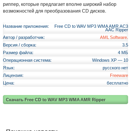
риппер, которые предлагает вполне широкий набор
возможностей для преобразования CD дисков.
Название приложения:
Free CD to WAV MP3 WMA AMR AC3
AAC Ripper
Автор / разработчик:
AML Software.
Версия / сборка:
3.5
Размер файла:
4 МБ
Операционная система:
Windows XP — 10
Язык:
русского нет
Лицензия:
Freeware
Цена:
бесплатно
Скачать Free CD to WAV MP3 WMA AMR Ripper