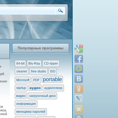
Популярные программы
64-bit
Blu-Ray
CD ripper
я
cleaner
free studio
ISO
щий
portable
Microsoft
PDF
жения
аудио
startup
аудиоплеер
видео
загрузочный диск
информация
ов
иков,
менеджер паролей
сокой