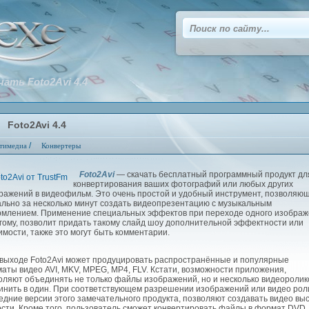
чать Foto2Avi 4.4
Foto2Avi 4.4
/
тимедиа
Конвертеры
Foto2Avi
— скачать бесплатный программный продукт дл
конвертирования ваших фотографий или любых других
ражений в видеофильм. Это очень простой и удобный инструмент, позволяю
ально за несколько минут создать видеопрезентацию с музыкальным
млением. Применение специальных эффектов при переходе одного изобра
угому, позволит придать такому слайд шоу дополнительной эффектности или
имости, также это могут быть комментарии.
ыходе Foto2Avi может продуцировать распространённые и популярные
аты видео AVI, MKV, MPEG, MP4, FLV. Кстати, возможности приложения,
оляют объединять не только файлы изображений, но и несколько видеоролик
инить в один. При соответствующем разрешении изображений или видео рол
едние версии этого замечательного продукта, позволяют создавать видео вы
ости. Кроме того, пользователь сможет конвертировать файлы в формат DVD.