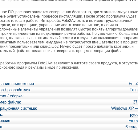
ое ПО, распространяется совершенно бесплатно, при этом использует коде
рые будут установлены процессе инсталляции. После этого программа будет
остью готова к работе. Интерфейс Foto2Avi хоть и не имеет русскоязычной
ержки, но в принципе, управление достаточно понятное, а логично
оложенные элементы управления позволят быстро понять алгоритм добавле
стройки приложения на подходящий режим работы. По умолчанию, большинс
роек, выставлены на оптимальный режим и в случае использования програм
опытным пользователем, ему даже не потребуется вмешательство в процесс
ания презентации или слайд шоу. Нужно будет просто добавить картинки, и
кальный файл по желанию и активировать процесс генерации файла.
аботчик программы Foto2Avi заявляет о чистоте своего продукта, в отсутств
оносного кода и рекламы в коде приложения.
вание приложения:
Foto
ор / разработчик:
Tru
сия / сборка:
мер файла:
37
рационная система:
Windows XP 
к:
рус
ензия:
Free
а:
беспл