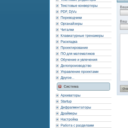
Текстовые конвертеры
Ваше
PDF, DjVu
Переводчики
Ваш 
Органайзеры
Читалки
Клавиатурные тренажеры
Раскладка
Проектирование
ПО для математиков
Обучение и увлечения
Делопроизводство
Управление проектами
Другое...
Система
Архиваторы
Startup
Дефрагментаторы
Драйверы
Настройка
Работа с разделами