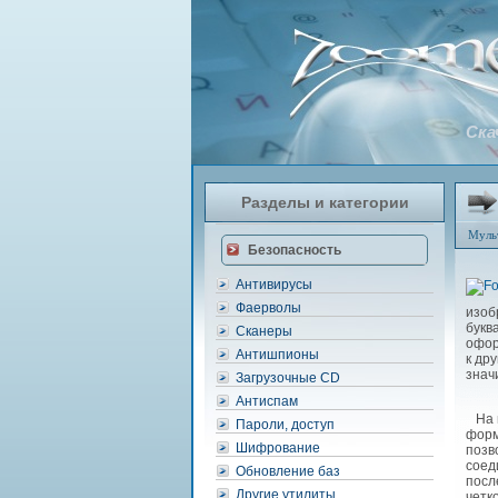
Ска
Разделы и категории
Муль
Безопасность
Антивирусы
Фаерволы
изоб
букв
Сканеры
офор
Антишпионы
к др
знач
Загрузочные CD
Антиспам
На в
Пароли, доступ
форм
Шифрование
позв
соед
Обновление баз
посл
Другие утилиты
четк