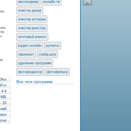
мессенджер
онлайн тв
очистка диска
ки,
очистка истории
ния
очистка реестра
тво
мы
почтовый клиент
радио онлайн
руткиты
скриншот
слайд шоу
ии
удаление программ
фоторедактор
фотофильтр
2Avi
Все теги программ
stFm
4.4
 МБ
— 10
ский
ware
атно