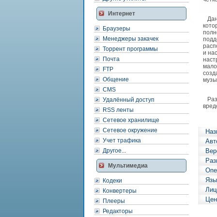
Интернет
Данн
кото
Браузеры
полн
Менеджеры закачек
подд
расп
Торрент программы
и на
Почта
наст
мало
FTP
созд
Общение
музы
CMS
Разр
Удалённый доступ
вред
RSS ленты
Сетевое хранилище
Сетевое окружение
Наз
Учет трафика
Авт
Другое...
Вер
Раз
Мультимедиа
Опе
Язы
Кодеки
Лиц
Конвертеры
Цен
Плееры
Редакторы