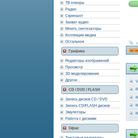
ТВ плееры
Радио
Скриншот
Захват аудио
Mixers, синтезаторы
Коллекции медиа
Остальное
с
Графика
Редакторы изображений
Просмотр
3D моделирование
Другое...
V
R
CD / DVD / FLASH
I
Запись дисков CD / DVD
N
Запись CD/FLASH дисков
Эмуляторы
N
Работа с дисками
Офис
Текстовые редакторы