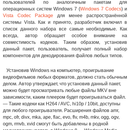
пользователей по аналогичным пакетам для
операционных систем Windows 7 (
Windows 7 Codecs
) и
Vista Codec Package
для менее распространённой
системы Vista. Как и принято, разработчик включил в
список данного набора все самые необходимые. Как
всегда, автор обращает особое внимание на
совместимость кодеков. Таким образом, установив
данный пакет, пользователь, получает полный набор
компонентов для декодирования файлов любых типов.
Установив Windows на компьютер, проигрывание
видеофильмов любых форматов, должно стать обычным
делом. Автор утверждает, что установив данный пакет,
можно будет просматривать любые файлы MKV вне
зависимости, каким плеером будет проигрываться файл.
— Такие кодеки как H264 / AVC, hi10p / 10bit, доступны
для любого проигрывателя. Расширения файлов amr,
mpc, ofr, divx, mka, ape, flac, evo, flv, m4b, mkv, ogg, ogv,
ogm, rmvb, xvid смогут быть добавлены в родной