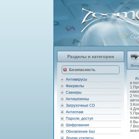
Ска
Разделы и категории
Инте
Безопасность
Ko
Антивирусы
и по
Фаерволы
1.Пр
нако
Сканеры
2.Чт
Антишпионы
авто
3.Ko
Загрузочные CD
4.Дл
Антиспам
5.Пр
помо
Пароли, доступ
6.Вы
Шифрование
7.Во
анал
Обновление баз
Другие утилиты