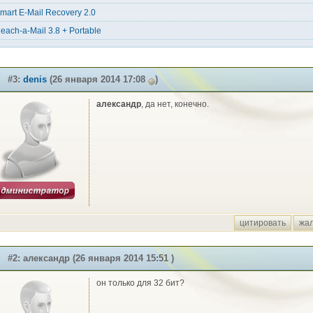
mart E-Mail Recovery 2.0
each-a-Mail 3.8 + Portable
#3:
denis
(26 января 2014 17:08
)
александр
, да нет, конечно.
цитировать
жа
#2: александр (26 января 2014 15:51 )
он только для 32 бит?