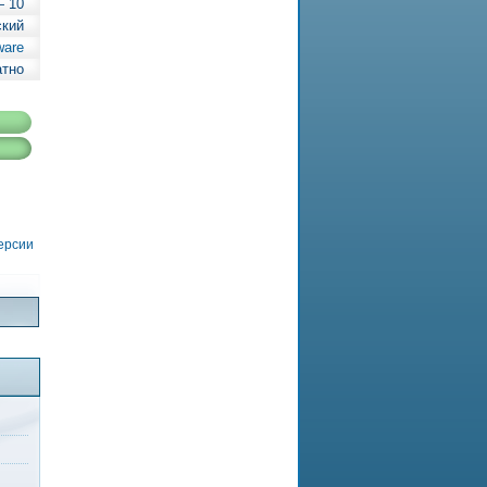
— 10
ский
ware
атно
версии