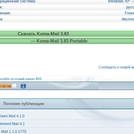
рационная система:
Windows XP 
к:
рус
ензия:
Free
а:
беспл
Скачать Koma-Mail 3.83
— Koma-Mail 3.83 Portable
Сообщить о новой 
ortable
почтовый клиент
RSS
Похожие публикации
laws Mail 4.1.0
lement Mail 4.1
i.Mail 1.1.0.1770