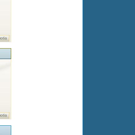
лоба
лоба