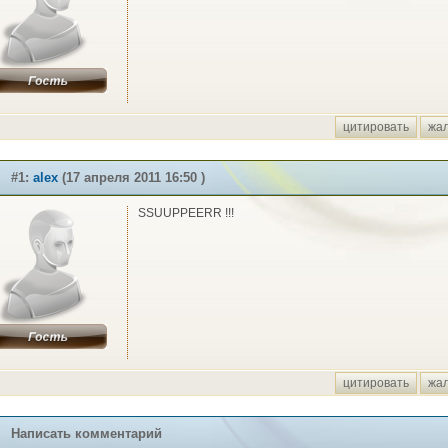
цитировать
жа
#1:
alex
(17 апреля 2011 16:50 )
SSUUPPEERR !!!
цитировать
жа
Написать комментарий