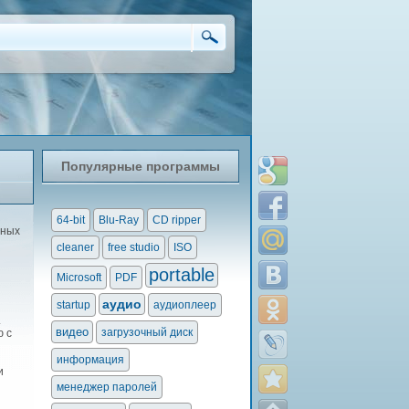
Популярные программы
64-bit
Blu-Ray
CD ripper
бных
cleaner
free studio
ISO
portable
Microsoft
PDF
аудио
startup
аудиоплеер
.
видео
загрузочный диск
ю с
информация
и
менеджер паролей