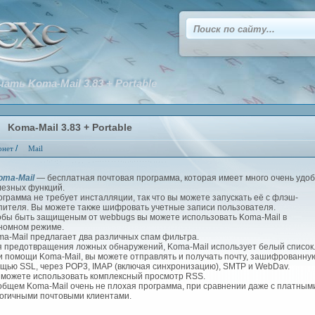
чать Koma-Mail 3.83 + Portable
Koma-Mail 3.83 + Portable
/
рнет
Mail
ma-Mail
— бесплатная почтовая программа, которая имеет много очень удо
лезных функций.
ограмма не требует инсталляции, так что вы можете запускать её с флэш-
пителя. Вы можете также шифровать учетные записи пользователя.
обы быть защищеным от webbugs вы можете использовать Koma-Mail в
номном режиме.
ma-Mail предлагает два различных спам фильтра.
я предотвращения ложных обнаружений, Koma-Mail использует белый список
и помощи Koma-Mail, вы можете отправлять и получать почту, зашифрованну
щью SSL, через POP3, IMAP (включая синхронизацию), SMTP и WebDav.
 можете использовать комплексный просмотр RSS.
общем Koma-Mail очень не плохая программа, при сравнении даже с платным
огичными почтовыми клиентами.