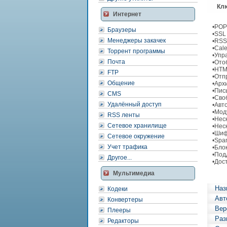
Клю
Интернет
•POP
Браузеры
•SSL
Менеджеры закачек
•RSS
•Cal
Торрент программы
•Упр
Почта
•Ото
•HTM
FTP
•Отп
Общение
•Арх
•Пис
CMS
•Сво
Удалённый доступ
•Авт
•Мод
RSS ленты
•Нес
Сетевое хранилище
•Нес
•Шиф
Сетевое окружение
•Spam
Учет трафика
•Бло
•Под
Другое...
•Дос
Мультимедиа
Наз
Кодеки
Авт
Конвертеры
Вер
Плееры
Раз
Редакторы