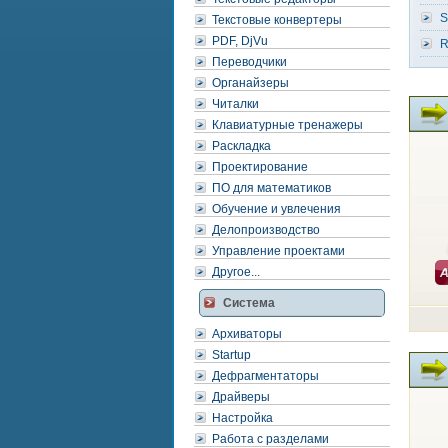
S
Текстовые конвертеры
PDF, DjVu
R
Переводчики
Органайзеры
Читалки
Клавиатурные тренажеры
Раскладка
Проектирование
ПО для математиков
Обучение и увлечения
Делопроизводство
Управление проектами
Другое...
Система
Архиваторы
Startup
Дефрагментаторы
Драйверы
Настройка
Работа с разделами