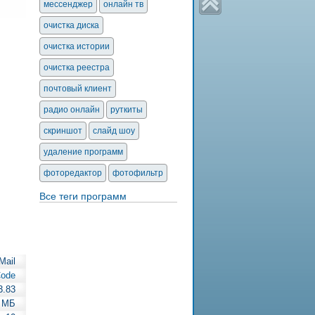
мессенджер
онлайн тв
очистка диска
очистка истории
очистка реестра
почтовый клиент
радио онлайн
руткиты
скриншот
слайд шоу
удаление программ
фоторедактор
фотофильтр
Все теги программ
Mail
ode
3.83
6 МБ