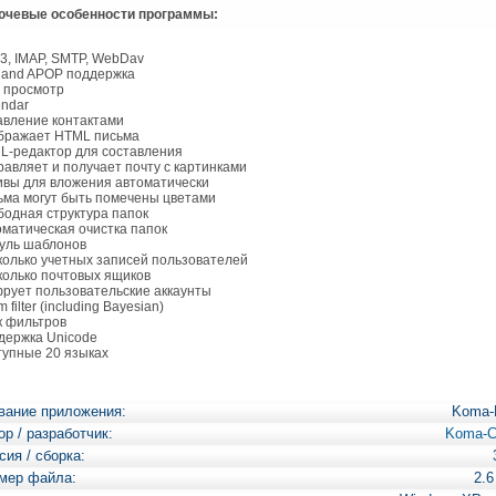
чевые особенности программы:
3, IMAP, SMTP, WebDav
 and APOP поддержка
 просмотр
endar
авление контактами
бражает HTML письма
L-редактор для составления
равляет и получает почту с картинками
ивы для вложения автоматически
ьма могут быть помечены цветами
бодная структура папок
оматическая очистка папок
уль шаблонов
колько учетных записей пользователей
колько почтовых ящиков
рует пользовательские аккаунты
 filter (including Bayesian)
к фильтров
держка Unicode
тупные 20 языках
вание приложения:
Koma-
ор / разработчик:
Koma-C
сия / сборка:
мер файла:
2.