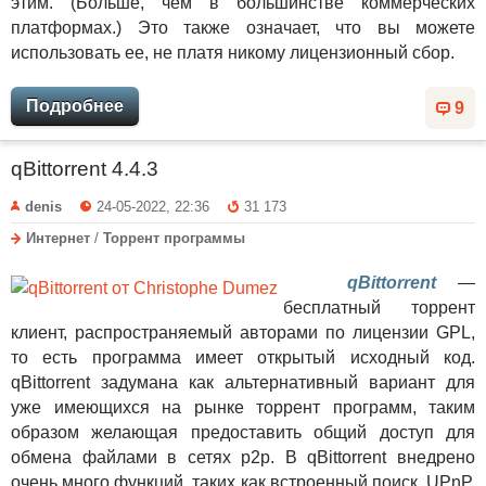
этим. (Больше, чем в большинстве коммерческих
платформах.) Это также означает, что вы можете
использовать ее, не платя никому лицензионный сбор.
Подробнее
9
qBittorrent 4.4.3
denis
24-05-2022, 22:36
31 173
Интернет
/
Торрент программы
qBittorrent
—
бесплатный торрент
клиент, распространяемый авторами по лицензии GPL,
то есть программа имеет открытый исходный код.
qBittorrent задумана как альтернативный вариант для
уже имеющихся на рынке торрент программ, таким
образом желающая предоставить общий доступ для
обмена файлами в сетях p2p. В qBittorrent внедрено
очень много функций, таких как встроенный поиск, UPnP,