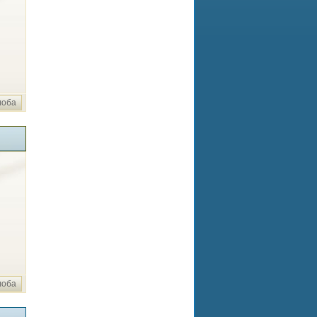
лоба
лоба