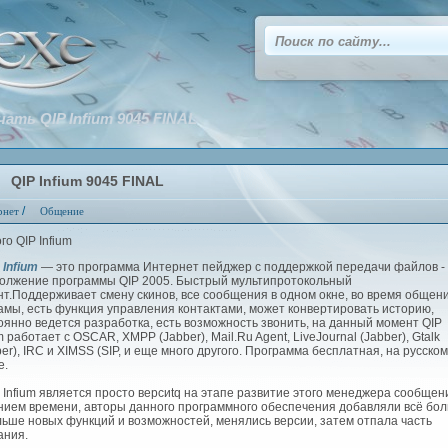
чать QIP Infium 9045 FINAL
QIP Infium 9045 FINAL
/
рнет
Общение
Infium
— это программа Интернет пейджер с поддержкой передачи файлов -
олжение программы QIP 2005. Быстрый мультипротокольный
нт.Поддерживает смену скинов, все сообщения в одном окне, во время общен
амы, есть функция управления контактами, может конвертировать историю,
оянно ведется разработка, есть возможность звонить, на данный момент QIP
m работает с OSCAR, XMPP (Jabber), Mail.Ru Agent, LiveJournal (Jabber), Gtalk
ber), IRC и XIMSS (SIP, и еще много другого. Программа бесплатная, на русском
е.
Infium является просто версиtq на этапе развитие этого менеджера сообщен
нием времени, авторы данного программного обеспечения добавляли всё бо
льше новых функций и возможностей, менялись версии, затем отпала часть
ания.