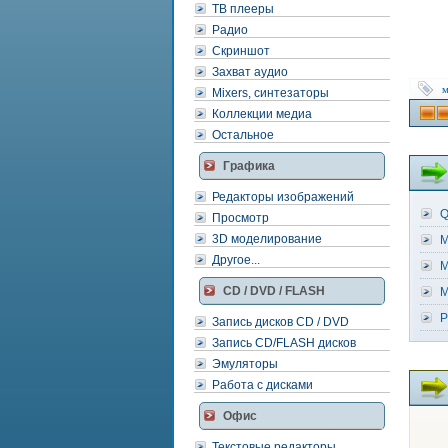
ТВ плееры
Радио
Скриншот
Захват аудио
м
Mixers, синтезаторы
Коллекции медиа
Остальное
Графика
Редакторы изображений
Q
Просмотр
3D моделирование
M
Другое...
M
CD / DVD / FLASH
M
P
Запись дисков CD / DVD
Запись CD/FLASH дисков
Эмуляторы
Работа с дисками
Офис
Текстовые редакторы