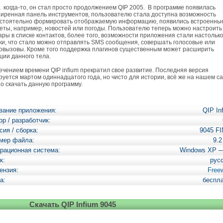
 когда-то, он стал просто продолжением QIP 2005. В программе появилась
иренная панель инструментов, пользователю стала доступна возможность
стоятельно формировать отображаемую информацию, появились встроенны
еты, например, новостей или погоды. Пользователю теперь можно настроить
ары в списке контактов, более того, возможности приложения стали настольк
ки, что стало можно отправлять SMS сообщения, совершать голосовые или
овызовы. Кроме того поддержка плагинов существенным может расширить
ции данного тела.
чением времени QIP infium прекратил свое развитие. Последняя версия
руется мартом одиннадцатого года, но чисто для истории, всё же на нашем с
о скачать данную программу.
вание приложения:
QIP In
ор / разработчик:
сия / сборка:
9045 F
мер файла:
9.
рационная система:
Windows XP 
к:
рус
ензия:
Free
а:
беспл
Скачать QIP Infium 9045