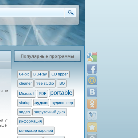
Популярные программы
64-bit
Blu-Ray
CD ripper
cleaner
free studio
ISO
ия не
portable
Microsoft
PDF
аудио
startup
аудиоплеер
видео
загрузочный диск
ий. С
информация
льше
менеджер паролей