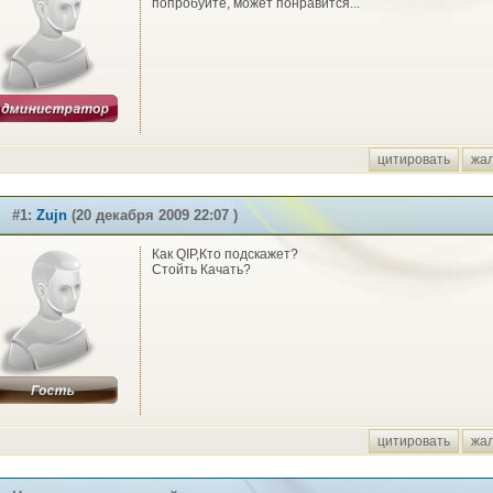
попробуйте, может понравится...
цитировать
жа
#1:
Zujn
(20 декабря 2009 22:07 )
Как QIP,Кто подскажет?
Стойть Качать?
цитировать
жа