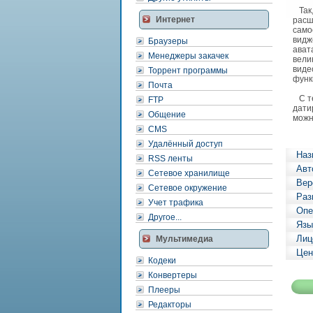
Так,
Интернет
расш
само
видж
Браузеры
ават
Менеджеры закачек
вели
виде
Торрент программы
функ
Почта
С те
FTP
дати
Общение
можн
CMS
Удалённый доступ
Наз
RSS ленты
Авт
Сетевое хранилище
Вер
Сетевое окружение
Раз
Учет трафика
Опе
Другое...
Язы
Лиц
Мультимедиа
Цен
Кодеки
Конвертеры
Плееры
Редакторы