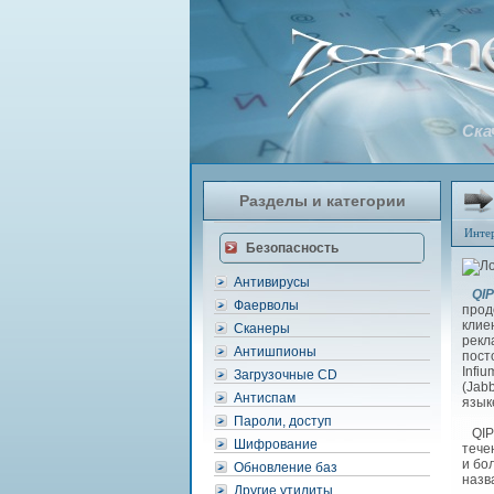
Ска
Разделы и категории
Инте
Безопасность
Антивирусы
QIP 
Фаерволы
прод
клие
Сканеры
рекл
Антишпионы
пост
Infiu
Загрузочные CD
(Jab
Антиспам
язык
Пароли, доступ
QIP 
Шифрование
тече
и бо
Обновление баз
назв
Другие утилиты