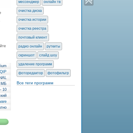
мессенджер
онлайн тв
очистка диска
е
очистка истории
о
очистка реестра
почтовый клиент
айте
радио онлайн
руткиты
скриншот
слайд шоу
удаление программ
fium
QIP
фоторедактор
фотофильтр
INAL
Все теги программ
2 МБ
— 10
ский
ware
атно