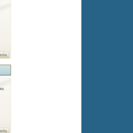
лоба
ва.
лоба