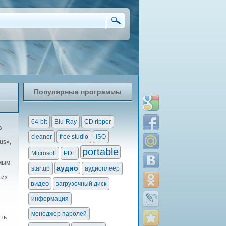
Популярные программы
64-bit
Blu-Ray
CD ripper
в
cleaner
free studio
ISO
us»,
portable
Microsoft
PDF
имым
аудио
startup
аудиоплеер
 из
видео
загрузочный диск
информация
менеджер паролей
ать