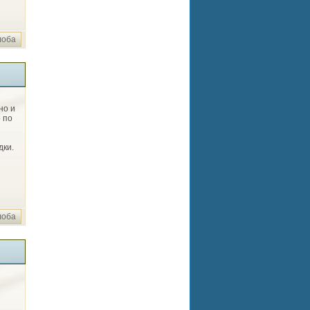
лоба
но и
 по
дки.
лоба