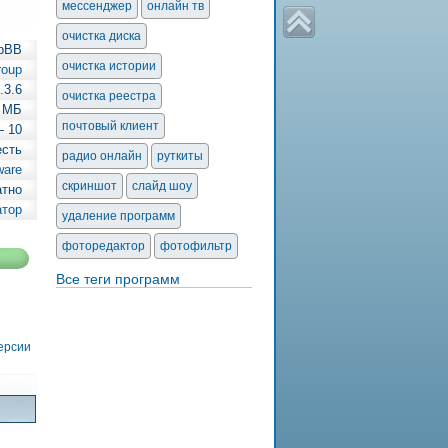
мессенджер
онлайн тв
очистка диска
pBB
очистка истории
roup
.3.6
очистка реестра
 МБ
почтовый клиент
— 10
есть
радио онлайн
руткиты
ware
скриншот
слайд шоу
атно
атор
удаление программ
фоторедактор
фотофильтр
Все теги программ
версии