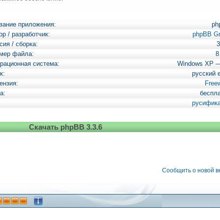
вание приложения:
ph
ор / разработчик:
phpBB G
сия / сборка:
3
мер файла:
8
рационная система:
Windows XP 
к:
русский 
ензия:
Free
а:
беспл
русифик
Скачать phpBB 3.3.6
Сообщить о новой 