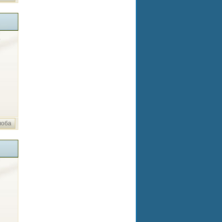
о
лоба