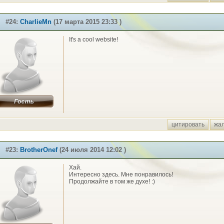
#24:
CharlieMn
(17 марта 2015 23:33 )
It's a cool website!
цитировать
жа
#23:
BrotherOnef
(24 июля 2014 12:02 )
Хай.
Интересно здесь. Мне понравилось!
Продолжайте в том же духе! :)