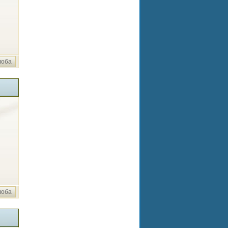
лоба
лоба