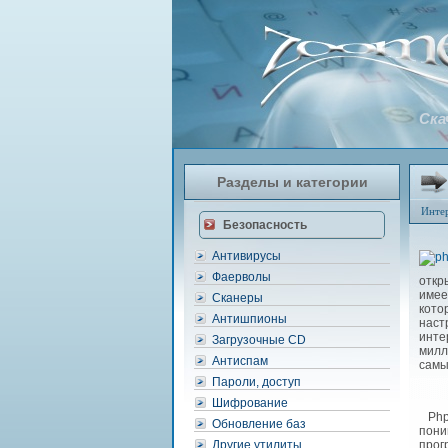
Ска
Разделы и категории
Инте
Безопасность
Антивирусы
Фаерволы
откр
имее
Сканеры
кото
Антишпионы
наст
инте
Загрузочные CD
милл
Антиспам
самы
Пароли, доступ
Шифрование
PhpB
Обновление баз
пони
Другие утилиты
прог