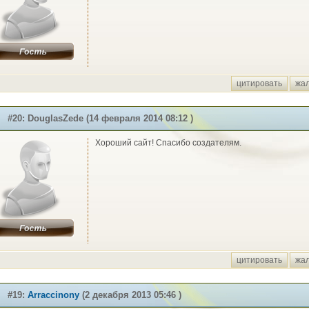
цитировать
жа
#20: DouglasZede (14 февраля 2014 08:12 )
Хороший сайт! Спасибо создателям.
цитировать
жа
#19:
Arraccinony
(2 декабря 2013 05:46 )