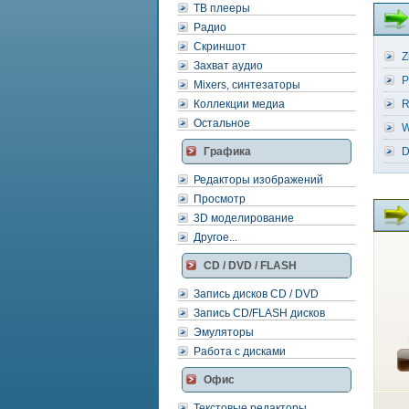
ТВ плееры
Радио
Скриншот
Z
Захват аудио
P
Mixers, синтезаторы
Коллекции медиа
R
Остальное
W
Графика
D
Редакторы изображений
Просмотр
3D моделирование
Другое...
CD / DVD / FLASH
Запись дисков CD / DVD
Запись CD/FLASH дисков
Эмуляторы
Работа с дисками
Офис
Текстовые редакторы