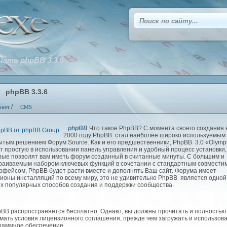
чать phpBB 3.3.6
phpBB 3.3.6
/
рнет
CMS
phpBB
.Что такое PhpBB? С момента своего создания 
2000 году PhpBB стал наиболее широко используемым
ытым решением Форум Source. Как и его предшественники, PhpBB 3.0 «Olymp
т простую в использовании панель управления и удобный процесс установки,
рые позволят вам иметь форум созданный в считанные минуты. С большим и
раиваемым набором ключевых функций в сочетании с стандартным совмест
рфейсом, PhpBB будет расти вместе и дополнять Ваш сайт. Форума имеет
ионы инсталляций по всему миру, это не удивительно PhpBB является одной
х популярных способов создания и поддержки сообщества.
B распространяется бесплатно. Однако, вы должны прочитать и полностью
мать условия лицензионного соглашения, прежде чем загружать и использов
раммное обеспечение.