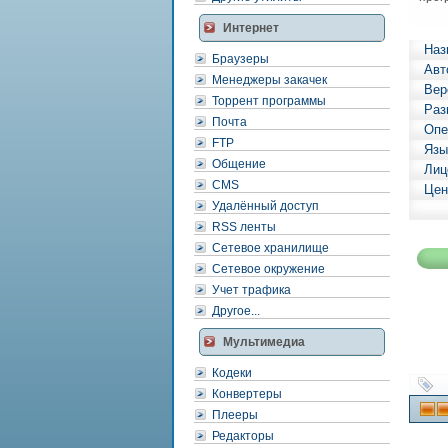
Интернет
Наз
Браузеры
Авт
Менеджеры закачек
Вер
Торрент программы
Раз
Почта
Опе
FTP
Язы
Общение
Лиц
CMS
Цен
Удалённый доступ
RSS ленты
Сетевое хранилище
Сетевое окружение
Учет трафика
Другое...
Мультимедиа
Кодеки
Конвертеры
Плееры
Редакторы