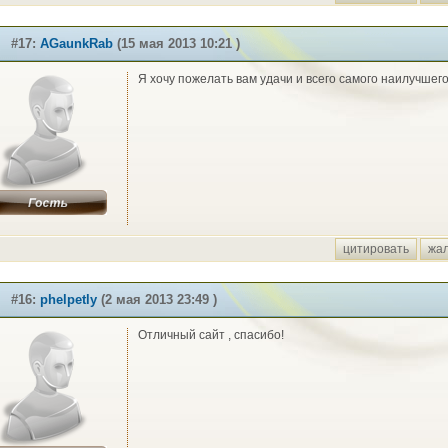
#17:
AGaunkRab
(15 мая 2013 10:21 )
Я хочу пожелать вам удачи и всего самого наилучшег
цитировать
жа
#16:
phelpetly
(2 мая 2013 23:49 )
Отличный сайт , спасибо!