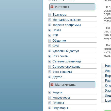
Безо
Интернет
В пр
уста
порт
Браузеры
скоп
Менеджеры закачек
флэш
Торрент программы
По-у
Почта
рекл
забы
FTP
каку
Общение
Вооб
CMS
кото
Удалённый доступ
инте
муль
RSS ленты
Сетевое хранилище
Наз
Сетевое окружение
Авт
Учет трафика
Вер
Другое...
Раз
Мультимедиа
Опе
Язы
Кодеки
Лиц
Конвертеры
Цен
Плееры
Редакторы