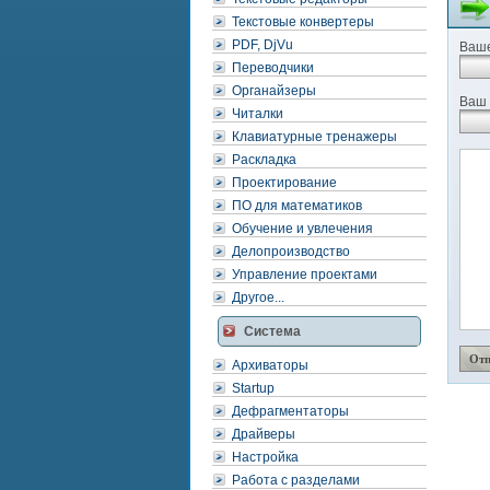
Текстовые конвертеры
PDF, DjVu
Ваше
Переводчики
Органайзеры
Ваш 
Читалки
Клавиатурные тренажеры
Раскладка
Проектирование
ПО для математиков
Обучение и увлечения
Делопроизводство
Управление проектами
Другое...
Система
Архиваторы
Startup
Дефрагментаторы
Драйверы
Настройка
Работа с разделами