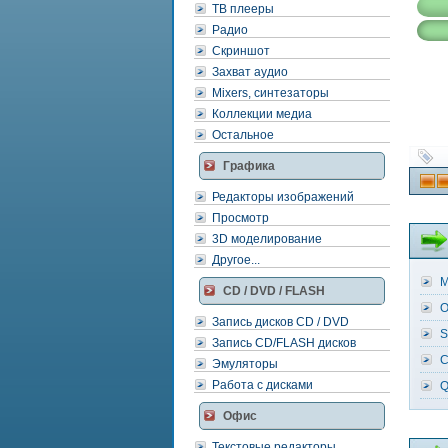
ТВ плееры
Радио
Скриншот
Захват аудио
Mixers, синтезаторы
Коллекции медиа
Остальное
Графика
Редакторы изображений
Просмотр
3D моделирование
Другое...
M
CD / DVD / FLASH
O
Запись дисков CD / DVD
S
Запись CD/FLASH дисков
C
Эмуляторы
Работа с дисками
Q
Офис
Текстовые редакторы