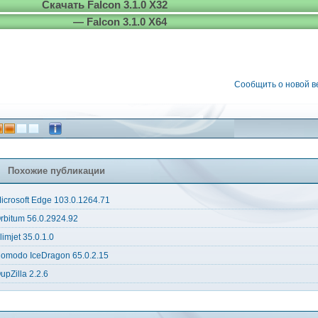
Скачать Falcon 3.1.0 X32
— Falcon 3.1.0 X64
Сообщить о новой 
Похожие публикации
icrosoft Edge 103.0.1264.71
rbitum 56.0.2924.92
limjet 35.0.1.0
omodo IceDragon 65.0.2.15
upZilla 2.2.6