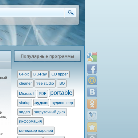
Популярные программы
64-bit
Blu-Ray
CD ripper
нный
cleaner
free studio
ISO
portable
Microsoft
PDF
аудио
startup
аудиоплеер
видео
загрузочный диск
е
иях,
информация
менеджер паролей
ке.