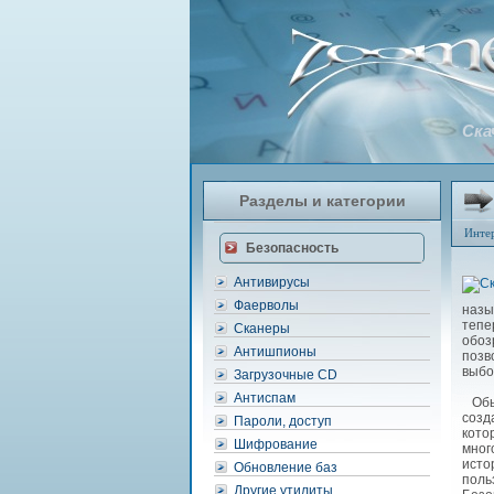
Ска
Разделы и категории
Инте
Безопасность
Антивирусы
Фаерволы
назы
тепе
Сканеры
обоз
Антишпионы
позв
выбо
Загрузочные CD
Антиспам
Обыч
созд
Пароли, доступ
кото
Шифрование
мног
исто
Обновление баз
поль
Другие утилиты