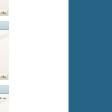
лоба
лоба
ня не