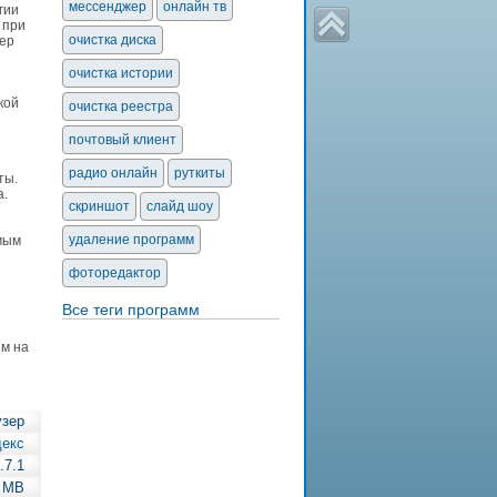
мессенджер
онлайн тв
гии
 при
очистка диска
зер
очистка истории
кой
очистка реестра
почтовый клиент
радио онлайн
руткиты
ты.
а.
скриншот
слайд шоу
удаление программ
амым
фоторедактор
Все теги программ
м на
узер
екс
.7.1
 MB