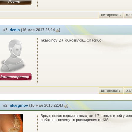
цитировать
жа
#3:
denis
(16 мая 2013 23:14
)
nkarginov
, да, обновился... Спасибо.
цитировать
жа
#2:
nkarginov
(16 мая 2013 22:43
)
Вроде новая версия вышла, аж 1.7, только в ней у ме
работают почему-то расширения от KIS.