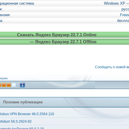
рационная система:
Windows XP 
к:
рус
ензия:
Free
а:
беспл
Скачать Яндекс Браузер 22.7.1 Online
— Яндекс Браузер 22.7.1 Offline
Сообщить о новой 
ндекс
Похожие публикации
lobus VPN Browser 48.0.2564.116
rbitum 56.0.2924.92