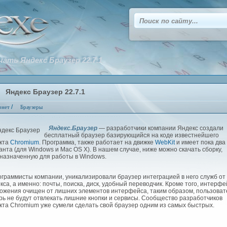
чать Яндекс Браузер 22.7.1
Яндекс Браузер 22.7.1
/
рнет
Браузеры
Яндекс.Браузер
— разработчики компании Яндекс создали
бесплатный браузер базирующийся на коде известнейшего
кта
Chromium
. Программа, также работает на движке
WebKit
и имеет пока два
анта (для Windows и Mac OS X). В нашем случае, ниже можно скачать сборку,
назначенную для работы в Windows.
раммисты компании, уникализировали браузер интеграцией в него служб от
кса, а именно: почты, поиска, диск, удобный переводчик. Кроме того, интерфе
ожения очищен от лишних элементов интерфейса, таким образом, пользоват
рь не будут отвлекать лишние кнопки и сервисы. Сообщество разработчиков
кта Chromium уже сумели сделать свой браузер одним из самых быстрых.