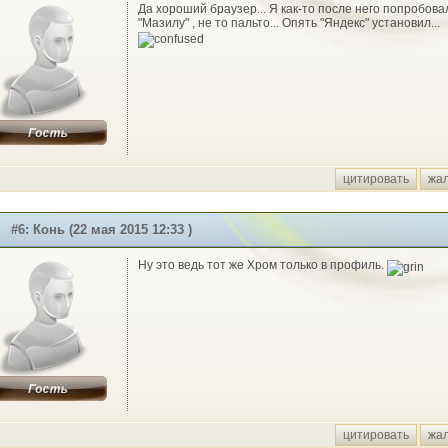
Да хороший браузер... Я как-то после него попробова
"Мазилу" , не то пальто... Опять "Яндекс" установил...
цитировать
жа
#6: Конь (22 мая 2015 12:33 )
Ну это ведь тот же Хром только в профиль.
цитировать
жа