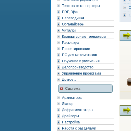
C
Текстовые конвертеры
O
PDF, DjVu
C
Переводчики
Органайзеры
Читалки
Клавиатурные тренажеры
Раскладка
Проектирование
ПО для математиков
Обучение и увлечения
Делопроизводство
Управление проектами
Другое...
Система
Архиваторы
Startup
Дефрагментаторы
Драйверы
Настройка
Работа с разделами