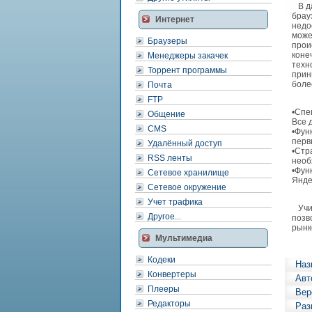
В да
брау
Интернет
недо
може
Браузеры
прои
коне
Менеджеры закачек
техн
Торрент программы
прин
боле
Почта
FTP
•Спе
Общение
Все 
CMS
•Фун
перв
Удалённый доступ
•Стр
RSS ленты
необ
•Фун
Сетевое хранилище
Янде
Сетевое окружение
Учет трафика
Учит
Другое...
позв
рынк
Мультимедиа
Кодеки
Наз
Конвертеры
Авт
Плееры
Вер
Редакторы
Раз