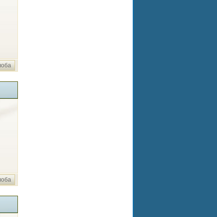
лоба
лоба