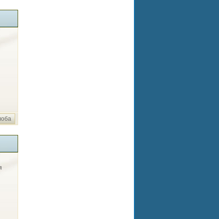
лоба
я