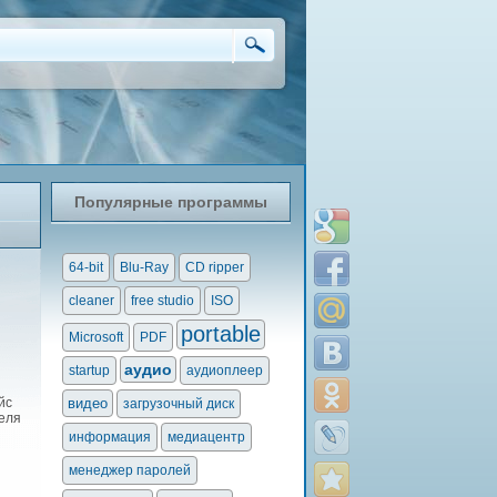
Популярные программы
64-bit
Blu-Ray
CD ripper
cleaner
free studio
ISO
portable
Microsoft
PDF
аудио
startup
аудиоплеер
йс
видео
загрузочный диск
еля
информация
медиацентр
менеджер паролей