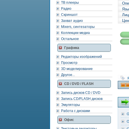
ТВ плееры
Опе
Радио
Язы
Скриншот
Лиц
Цен
Захват аудио
Mixers, синтезаторы
Коллекции медиа
Остальное
Графика
Редакторы изображений
Просмотр
3D моделирование
Другое...
Я
CD / DVD / FLASH
Запись дисков CD / DVD
Запись CD/FLASH дисков
Эмуляторы
Работа с дисками
G
Офис
O
Текстовые редакторы