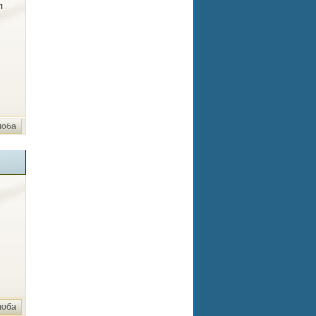
л
лоба
лоба