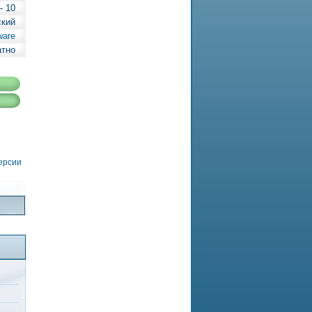
— 10
ский
ware
атно
версии