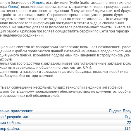
нном браузере от
Яндекс
, есть функция Турбо (работающая по типу техноло
зера
Opera
), позволяющая просматривать странички интернет ресурсов даже
статочно хорошем интернет-соединении. В случае необходимости, веб-брау
т работать в таком режиме. Сокращение времени загрузки страниц будет
сходить за счет сжатия пакетов данных на сервере компании. На компьютер
чного пользователя информация поступает в сжатом виде, а специальная
ология, не заметно для глаза пользователя распаковывает пакеты. В итоге та
цип работы браузера позволяет осуществлять серфинг по Сети при гораздо
е медленном соединении.
циальная система от лаборатории Касперского повышает безопасность рабо
данные и файлы проверяются данной системой на наличие вредоносного код
кция умного поиска, изобилует подсказками при введении в строку поиска уже
ых букв.
аница быстрого доступа к закладкам, имеет уже установленные закладки к с
ходимым сервисам для общения, погоде, картам, СМИ.
кция импорта настроек и закладок из другого браузера, позволит перейти на
кс.Браузер без потери времени.
ывая совмещение нескольких лучших технологий в едином интерфейсе,
оляют быть данному программному обеспечению вполне конкурентоспособны
е современных веб-обозревателей.
вание приложения:
Яндекс Бра
ор / разработчик:
Янд
сия / сборка:
22
мер файла:
114