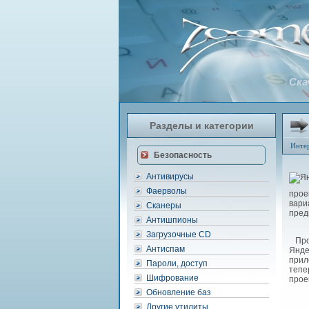
Ска
Разделы и категории
Инте
Безопасность
Антивирусы
Фаерволы
прое
вари
Сканеры
пред
Антишпионы
Загрузочные CD
Прог
Антиспам
Янде
прил
Пароли, доступ
тепе
Шифрование
прое
Обновление баз
Другие утилиты