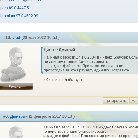
omodo IceDragon 65.0.2.15
pera 89.0.4447.51
hromium 97.0.4692.99
#10:
vlad
(29 мая 2022 10:53 )
Цитата: Дмитрий
Начиная с версии 17.1.0.2034 в Яндекс.Браузер бол
не действует опция 'экспортировать
закладки в файл html'.При нажатии ничего не
происходит за это браузеру единицу. Исправьте.
всё отлично действует!
цитировать
жа
#9:
Дмитрий
(2 февраля 2017 20:13 )
Начиная с версии 17.1.0.2034 в Яндекс.Браузер боль
не действует опция 'экспортировать
закладки в файл html'.При нажатии ничего не происхо