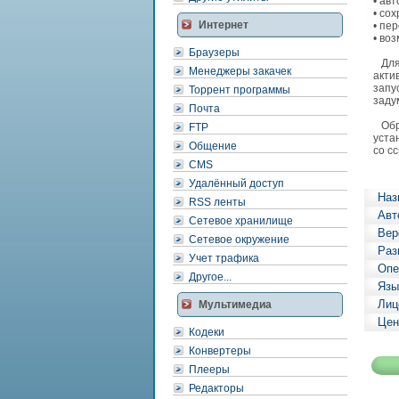
• ав
• со
Интернет
• пе
• во
Браузеры
Для 
Менеджеры закачек
акти
запу
Торрент программы
заду
Почта
Обра
FTP
уста
Общение
со с
CMS
Удалённый доступ
Наз
RSS ленты
Авт
Сетевое хранилище
Вер
Сетевое окружение
Раз
Учет трафика
Опе
Другое...
Язы
Лиц
Мультимедиа
Цен
Кодеки
Конвертеры
Плееры
Редакторы