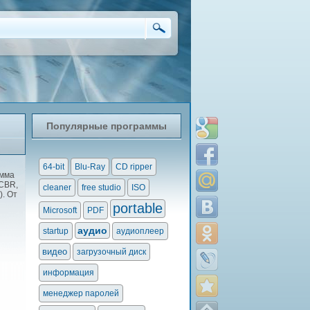
Популярные программы
64-bit
Blu-Ray
CD ripper
амма
.CBR,
cleaner
free studio
ISO
). От
portable
Microsoft
PDF
аудио
startup
аудиоплеер
видео
загрузочный диск
информация
менеджер паролей