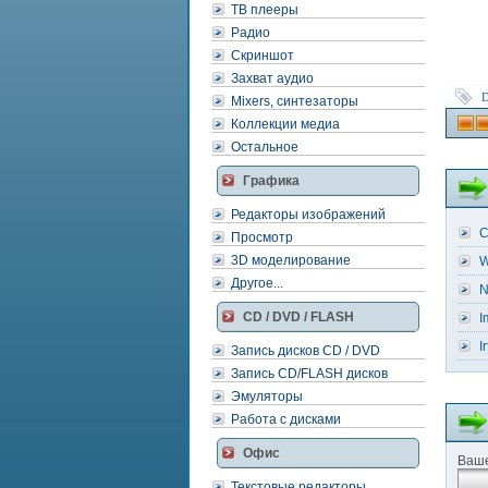
ТВ плееры
Радио
Скриншот
Захват аудио
D
Mixers, синтезаторы
Коллекции медиа
Остальное
Графика
Редакторы изображений
C
Просмотр
3D моделирование
W
Другое...
N
CD / DVD / FLASH
I
I
Запись дисков CD / DVD
Запись CD/FLASH дисков
Эмуляторы
Работа с дисками
Офис
Ваше
Текстовые редакторы