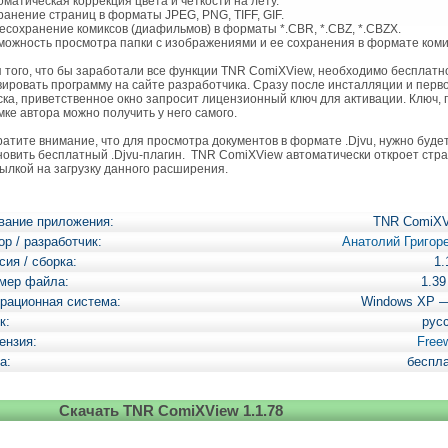
томатическая коррекция цвета и четкости на лету.
хранение страниц в форматы JPEG, PNG, TIFF, GIF.
ресохранение комиксов (диафильмов) в форматы *.CBR, *.CBZ, *.CBZX.
зможность просмотра папки с изображениями и ее сохранения в формате коми
того, что бы заработали все функции TNR ComiXView, необходимо бесплатн
вировать программу на сайте разработчика. Сразу после инсталляции и перв
ска, приветственное окно запросит лицензионный ключ для активации. Ключ, 
мке автора можно получить у него самого.
тите внимание, что для просмотра документов в формате .Djvu, нужно буде
новить бесплатный .Djvu-плагин. TNR ComiXView автоматически откроет стр
сылкой на загрузку данного расширения.
вание приложения:
TNR ComiXV
ор / разработчик:
Анатолий Григор
сия / сборка:
1.
мер файла:
1.3
рационная система:
Windows XP 
к:
рус
ензия:
Free
а:
беспл
Скачать TNR ComiXView 1.1.78