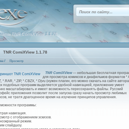
чать TNR ComiXView 1.1.78
TNR ComiXView 1.1.78
/
ика
Просмотр
TNR ComiXView
— небольшая бесплатная прогр
для просмотра комиксов и диафильмов форматов *
, *.RAR, *.ZIP, *.CBZX, *.Djvu (нужен плагин, его можно скачать на сайте автора
их подобных программ выделяется удобной навигацией, приложение умеет
чно масштабировать и имеет возможность пересохранять файлы. Русский
рфейс приложения позволит после запуска сразу начать просмотр любимых
ксов, не тратя драгоценное время на изучение принципов управления.
ожности программы:
страя навигация.
осмотр с отображением эскизов.
лноэкранный режим.
жим слайдшоу.