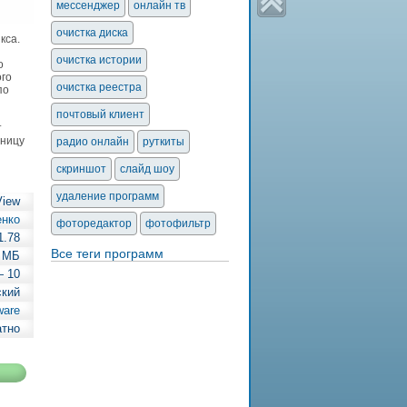
мессенджер
онлайн тв
очистка диска
кса.
очистка истории
о
ого
очистка реестра
по
почтовый клиент
т
аницу
радио онлайн
руткиты
скриншот
слайд шоу
удаление программ
iew
енко
фоторедактор
фотофильтр
1.78
Все теги программ
9 МБ
— 10
ский
ware
атно