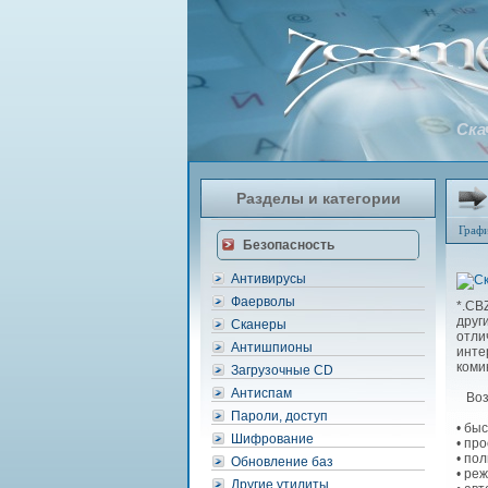
Ска
Разделы и категории
Граф
Безопасность
Антивирусы
Фаерволы
*.CBZ
друг
Сканеры
отли
Антишпионы
инте
коми
Загрузочные CD
Антиспам
Возм
Пароли, доступ
• бы
Шифрование
• пр
• по
Обновление баз
• ре
Другие утилиты