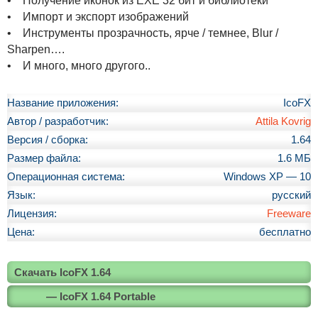
• Получение иконок из EXE 32 бит и библиотеки
• Импорт и экспорт изображений
• Инструменты прозрачность, ярче / темнее, Blur /
Sharpen….
• И много, много другого..
Название приложения:
IcoFX
Автор / разработчик:
Attila Kovrig
Версия / сборка:
1.64
Размер файла:
1.6 МБ
Операционная система:
Windows XP — 10
Язык:
русский
Лицензия:
Freeware
Цена:
бесплатно
Скачать IcoFX 1.64
— IcoFX 1.64 Portable