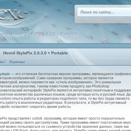
ать Hornil StylePix 2.0.3.0 + Portable
Hornil StylePix 2.0.3.0 + Portable
/
ика
Редакторы
ylepix
— это отличная бесплатная версия программы, являющаяся графичес
ктором изображений. Само название программы, которое является
евиатурой, можно перевести как: «стиль изображения». Это уникальная
латная альтернатива, такому известному продукту, как Photoshop.
зовательский интерфейс StylePix является интуитивно понятным и поддержи
роятное количество различных языков, среди которых есть и русский язык. Д
особого опыта работы в редакторах подобного типа, то вы без труда сможете
ить работу в аналогичных редакторах. В результате, в StylePix интуитивный
рфейс позволяет сократить время работы.
ePix представляет собой, программу, которая имеет просто поразительно
нький размер своего дистрибутива. Также программа имеет портативную вер
рой можно пользоваться со съемного устройства хранения данных, такие как
ойство USB Flash, флэш-карта, или дискета. StylePix также имеет низкий уров