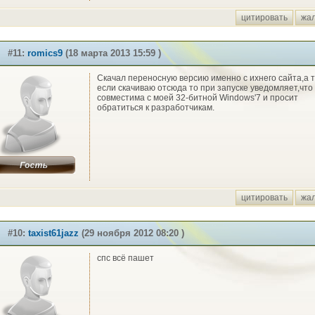
цитировать
жа
#11:
romics9
(18 марта 2013 15:59 )
Скачал переносную версию именно с ихнего сайта,а 
если скачиваю отсюда то при запуске уведомляет,что
совместима с моей 32-битной Windows'7 и просит
обратиться к разработчикам.
цитировать
жа
#10:
taxist61jazz
(29 ноября 2012 08:20 )
спс всё пашет