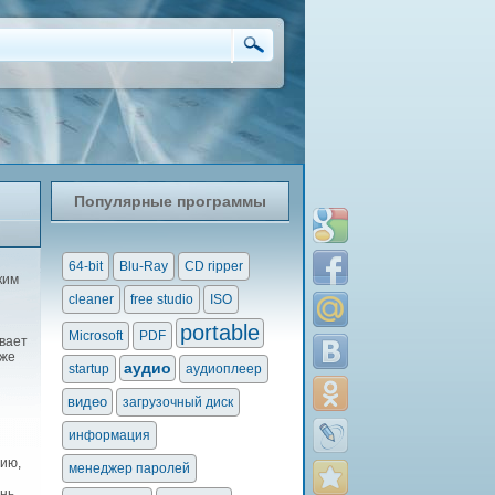
Популярные программы
64-bit
Blu-Ray
CD ripper
ким
cleaner
free studio
ISO
portable
Microsoft
PDF
вает
аже
аудио
startup
аудиоплеер
видео
загрузочный диск
информация
сию,
менеджер паролей
ень