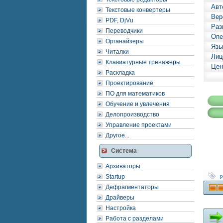
Авт
Текстовые конвертеры
Вер
PDF, DjVu
Раз
Переводчики
Опе
Органайзеры
Язы
Читалки
Лиц
Клавиатурные тренажеры
Цен
Раскладка
Проектирование
ПО для математиков
Обучение и увлечения
Делопроизводство
Управление проектами
Другое...
Система
Архиваторы
p
Startup
Дефрагментаторы
Драйверы
Настройка
Работа с разделами