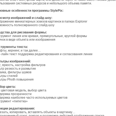
льзования системных ресурсов и небольшого объема памяти.
овные особенности программы StylePix:
мотр изображений и слайд-шоу:
бражение миниатюрных эскизов картинок в папках Explorer
можность полноэкранного слайд-шоу
едства для рисования формы:
трумент линия или кривая, прямоугольные, круглой формы
унок в виде объекта или изображения
струменты текста:
фты, кернинг, и так далее…
ti-лайн текст поддержка редактирования и согласования линии
ьтры изображений:
т, яркость, настройка фильтров
ьтр резкость и размытие
аика, фильтры шумов
ьтры стилей
ьтры Photh повышения
бор цвета:
 цветовая модель, выбор цвета
держка прозрачности
держка наиболее часто используемых цветов
трумент «пипетка»
нкции редактирования:
езать, копировать, вставлять объекты в картинку…
гоуровневый откат, повтор и поддержка действий отображения списка