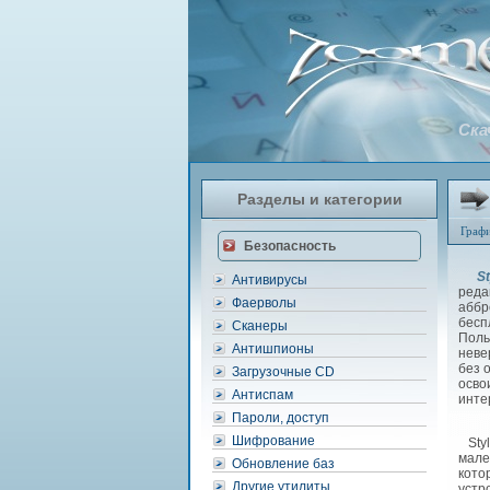
Скач
Разделы и категории
Граф
Безопасность
St
Антивирусы
реда
Фаерволы
аббр
бесп
Сканеры
Поль
Антишпионы
неве
без 
Загрузочные CD
осво
Антиспам
инте
Пароли, доступ
Шифрование
Styl
мале
Обновление баз
кото
Другие утилиты
устр