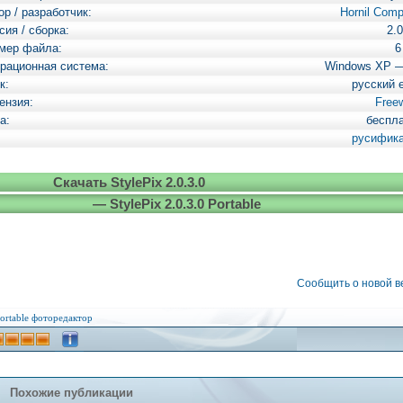
ор / разработчик:
Hornil Com
сия / сборка:
2.0
мер файла:
6
рационная система:
Windows XP 
к:
русский 
ензия:
Free
а:
беспл
русифик
Скачать StylePix 2.0.3.0
— StylePix 2.0.3.0 Portable
Сообщить о новой 
ortable
фоторедактор
Похожие публикации