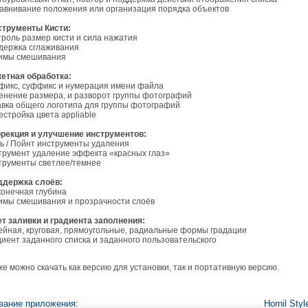
авнивание положения или организация порядка объектов
струменты Кисти:
троль размер кисти и сила нажатия
держка сглаживания
имы смешивания
етная обработка:
фикс, суффикс и нумерация имени файла
енение размера, и разворот группы фотографий
авка общего логотипа для группы фотографий
естройка цвета appliable
рекция и улучшение инструментов:
ь / Пойнт инструменты удаления
трумент удаление эффекта «красных глаз»
трументы светлее/темнее
держка слоёв:
конечная глубина
имы смешивания и прозрачности слоёв
т заливки и градиента заполнения:
ейная, круговая, прямоугольные, радиальные формы градации
диент заданного списка и заданного пользовательского
 можно скачать как версию для установки, так и портативную версию.
вание приложения:
Hornil Styl