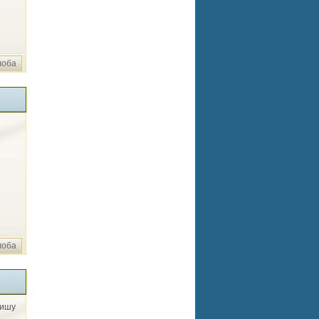
лоба
лоба
вишу