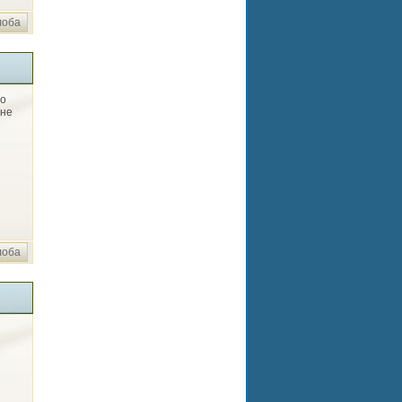
лоба
то
 не
лоба