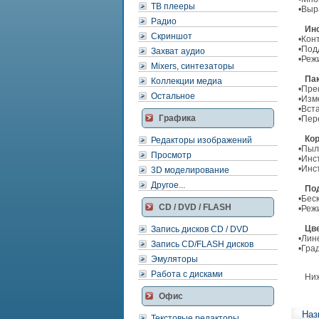
ТВ плееры
•Выр
Радио
Ин
Скриншот
•Кон
•Под
Захват аудио
•Реж
Mixers, синтезаторы
Пак
Коллекции медиа
•Пре
Остальное
•Изм
•Вст
Графика
•Пер
Кор
Редакторы изображений
•Пыл
Просмотр
•Инс
•Инс
3D моделирование
Другое...
Под
•Бес
CD / DVD / FLASH
•Реж
Цве
Запись дисков CD / DVD
•Лин
Запись CD/FLASH дисков
•Гра
Эмуляторы
Работа с дисками
Ниже
Офис
Наз
Текстовые редакторы