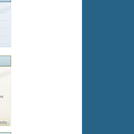
их
лоба