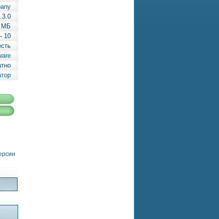
pany
.3.0
 МБ
— 10
есть
ware
атно
атор
версии