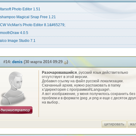
ltarsoft Photo Editor 1.51
shampoo Magical Snap Free 1.21
CW VicMan's Photo Editor 8.1&#65279;
moothDraw 4.0.5
alco Image Studio 7.1
#14:
denis
(30 марта 2014 09:29
)
Разочаровавшийся
, русский язык действительно
отсутствует в этой версии.
Добавил ссылку на файл русской локализации.
Скачанный архив, нужно распаковать в папку
x:\директория с программой\Language\ .
А вот изображение, у меня получилось сохранить без
проблем и в формате jpeg ,и png и еще с десяток друг
на выбор..
цитировать
жа