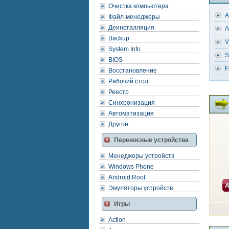
Очистка компьютера
A
Файл-менеджеры
Деинсталляция
A
Backup
V
System Info
S
BIOS
F
Восстановление
Рабочий стол
Реестр
Синхронизация
Автоматизация
Другое...
Переносные устройства
Менеджеры устройств
Windows Phone
Android Root
Эмуляторы устройств
Игры
Action