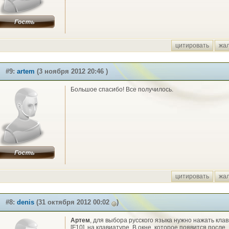
цитировать
жа
#9:
artem
(3 ноября 2012 20:46 )
Большое спасибо! Все получилось.
цитировать
жа
#8:
denis
(31 октября 2012 00:02
)
Артем
, для выбора русского языка нужно нажать кла
[F10], на клавиатуре. В окне, которое появится после