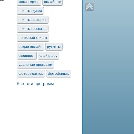
мессенджер
онлайн тв
очистка диска
очистка истории
очистка реестра
почтовый клиент
радио онлайн
руткиты
скриншот
слайд шоу
удаление программ
фоторедактор
фотофильтр
Все теги программ