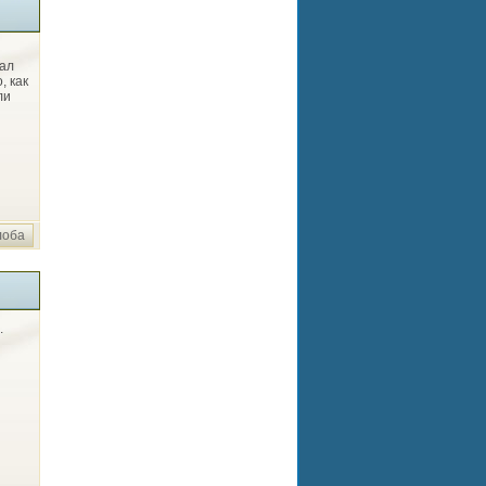
нал
, как
ли
лоба
.