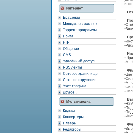
испо
Интернет
Осн
Браузеры
Прос
Менеджеры закачек
•Ото
•Воз
Торрент программы
Почта
Ср
•Инс
FTP
•Рис
Общение
Ин
CMS
•Шри
Удалённый доступ
•Mul
RSS ленты
Фил
Сетевое хранилище
•Цве
•Фил
Сетевое окружение
•Моз
Учет трафика
•Фил
•Фил
Другое...
Вы
Мультимедиа
•HSV
•Под
Кодеки
•Под
•Инс
Конвертеры
Плееры
Фу
•Выр
Редакторы
•Мно