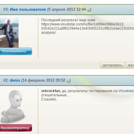
#3:
Имя пользователя
(5 апреля 2013 12:44
)
Последний результат еще хуже
https://www.virustotal.com/ru/file/1d0fdec066e3913
03542e211a8f6229d4e13e63005231c9fb2ceaec23cb5d
analysis/
цитировать
жа
#2:
denis
(14 февраля 2012 09:52
)
orkrockfan
, да, результаты тестирования на
Virustotal
утешительные...
Спасибо.