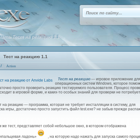
чать Тест на реакцию 1.1
Тест на реакцию 1.1
/
Action
Тест на реакцию
— игровое приложение дл
операционных систем Windows, которое помо
аточно просто проверить реакцию тестируемого пользователя. Процесс пров
сходит в игровой форме, и каких-то особых знаний для проверки не потребует
 на реакцию — программа, которая не требует инсталляции в систему, для
ска игры, достаточно просто запустить файл test.exe? не забыв прежде распа
же тест, представляет собой небольшое окно, в котором отображена
ипальцевая ладонь»
, на которую надо нажать для запуска самого проц