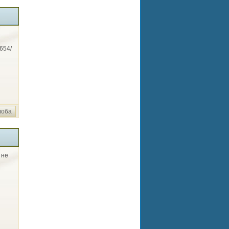
654/
лоба
не