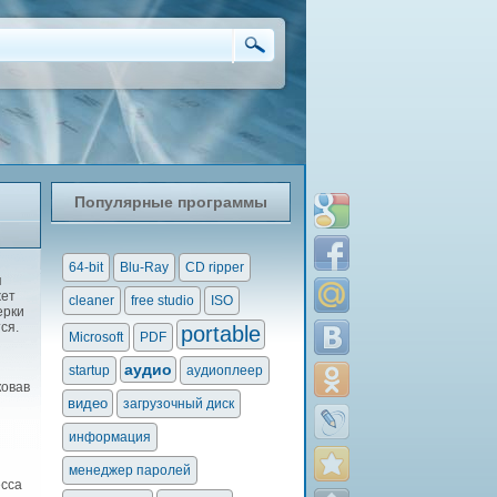
Популярные программы
64-bit
Blu-Ray
CD ripper
я
жет
cleaner
free studio
ISO
ерки
ся.
portable
Microsoft
PDF
аудио
startup
аудиоплеер
ковав
видео
загрузочный диск
информация
менеджер паролей
есса