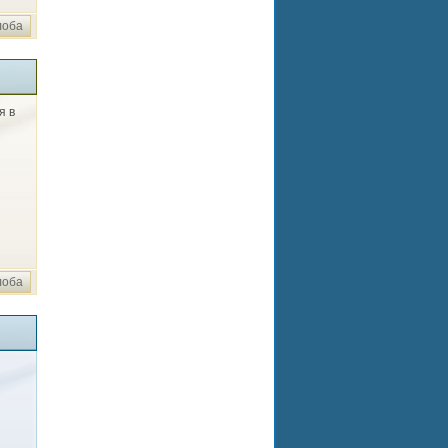
лоба
я в
лоба