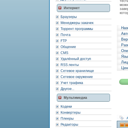
тест
можн
Интернет
заве
кото
Браузеры
Менеджеры закачек
Наз
Торрент программы
Авт
Почта
Вер
FTP
Раз
Общение
Опе
CMS
Язы
Удалённый доступ
Лиц
RSS ленты
Цен
Сетевое хранилище
Сетевое окружение
Учет трафика
Другое...
Мультимедиа
Кодеки
Конвертеры
A
Плееры
Редакторы