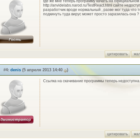
где же мне теперь программу качать на официальном
http://anvidelabs.narod.ru/TestReact.html сайте недост
разработчик вроде нормальный , разве мог туда что т
подкинуть туда вирус может просто заразилась она ?
цитировать
жа
#4:
denis
(5 апреля 2013 14:40
)
Ссылка на скачивание программы теперь недоступна
цитировать
жа