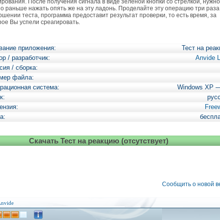
ирования. После получения сигнала в виде зеленой кнопки со стрелкой, нужно
о раньше нажать опять же на эту ладонь. Проделайте эту операцию три раза
ршении теста, программа предоставит результат проверки, то есть время, за
рое Вы успели среагировать.
вание приложения:
Тест на реа
ор / разработчик:
Anvide 
сия / сборка:
мер файла:
рационная система:
Windows XP 
к:
рус
ензия:
Free
а:
беспл
Скачать Тест на реакцию (отсутствует)
Сообщить о новой 
nvide