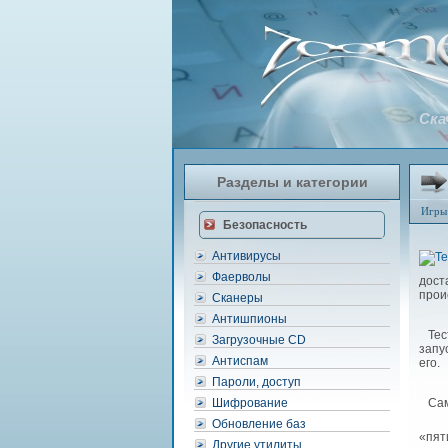
Ска
Разделы и категории
Игры
Безопасность
Антивирусы
Фаерволы
дост
прои
Сканеры
Антишпионы
Тест
Загрузочные CD
запу
Антиспам
его.
Пароли, доступ
Шифрование
Сам 
Обновление баз
«пят
Другие утилиты