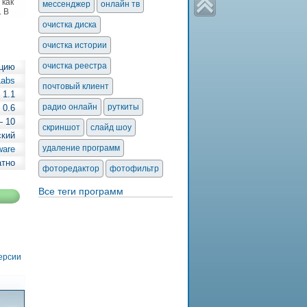
 как
мессенджер
онлайн тв
. В
очистка диска
очистка истории
очистка реестра
кцию
Labs
почтовый клиент
1.1
радио онлайн
руткиты
0.6
— 10
скриншот
слайд шоу
ский
удаление программ
ware
атно
фоторедактор
фотофильтр
Все теги программ
версии