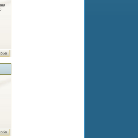
упна
о
лоба
.
лоба