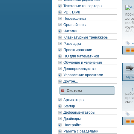
Текстовые конвертеры
PDF, DjVu
прои
Переводчики
догр
необ
Органайзеры
ауди
Читалки
AC3,
Клавиатурные тренажеры
в
Раскладка
Проектирование
ПО для математиков
Обучение и увлечения
Делопроизводство
Управление проектами
Муль
Другое...
@
Система
рабо
прои
Архиваторы
смог
Startup
Дефрагментаторы
Драйверы
Настройка
Работа с разделами