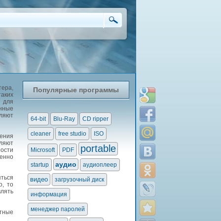
тера,
Популярные программы
таких
 для
нные
ляют
64-bit
Blu-Ray
CD ripper
cleaner
free studio
ISO
дения
ляют
portable
ости
Microsoft
PDF
енно
аудио
startup
аудиоплеер
яться
видео
загрузочный диск
о, то
влять
информация
менеджер паролей
атные