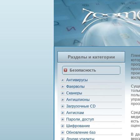
Плее
Разделы и категории
кото
прог
про
Безопасность
прои
восп
Антивирусы
Суще
Фаерволы
тол
Сканеры
поль
упра
Антишпионы
прос
Загрузочные CD
Сред
Антиспам
меди
Пароли, доступ
есть
оцен
Шифрование
Обновление баз
В да
верс
Другие утилиты