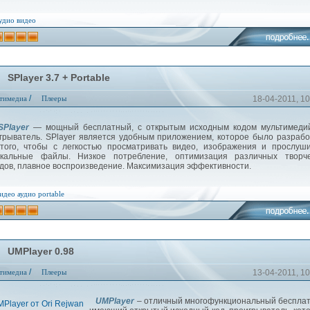
удио
видео
SPlayer 3.7 + Portable
/
тимедиа
Плееры
18-04-2011, 10
layer
— мощный бесплатный, с открытым исходным кодом мультимеди
грыватель. SPlayer является удобным приложением, которое было разраб
того, чтобы с легкостью просматривать видео, изображения и прослуш
кальные файлы. Низкое потребление, оптимизация различных творче
дов, плавное воспроизведение. Максимизация эффективности.
идео
аудио
portable
UMPlayer 0.98
/
тимедиа
Плееры
13-04-2011, 10
UMPlayer
– отличный многофункциональный беспла