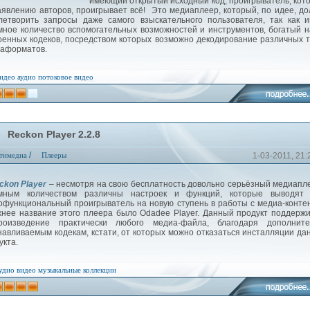
имеющий открытый исходный код, проигрыватель, кот
аявлению авторов, проигрывает всё! Это медиаплеер, который, по идее, д
летворить запросы даже самого взыскательного пользователя, так как 
мное количество вспомогательных возможностей и инструментов, богатый 
оенных кодеков, посредством которых возможно декодирование различных 
аформатов.
идео
аудио
потоковое видео
Reckon Player 2.2.8
/
тимедиа
Плееры
1-03-2011, 21:
ckon Player
– несмотря на свою бесплатность довольно серьёзный медиапл
мным количеством различны настроек и функций, которые выводят 
офункциональный проигрыватель на новую ступень в работы с медиа-конте
нее название этого плеера было Odadee Player. Данный продукт поддерж
роизведение практически любого медиа-файла, благодаря дополните
навливаемым кодекам, кстати, от которых можно отказаться инсталляции да
укта.
удио
видео
музыкальные коллекции