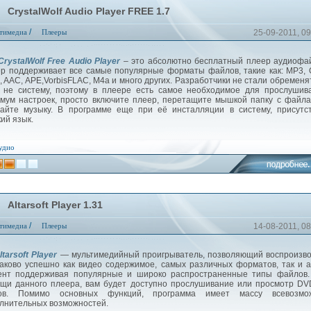
CrystalWolf Audio Player FREE 1.7
/
тимедиа
Плееры
25-09-2011, 09
ystalWolf Free Audio Player
– это абсолютно бесплатный плеер аудиофа
р поддерживает все самые популярные форматы файлов, такие как: MP3,
 AAC, APE,VorbisFLAC, M4a и много других. Разработчики не стали обременя
 не систему, поэтому в плеере есть самое необходимое для прослушив
мум настроек, просто включите плеер, перетащите мышкой папку с файл
айте музыку. В программе еще при её инсталляции в систему, присутс
кий язык.
удио
Altarsoft Player 1.31
/
тимедиа
Плееры
14-08-2011, 08
ltarsoft Player
— мультимедийный проигрыватель, позволяющий воспроизво
аково успешно как видео содержимое, самых различных форматов, так и 
ент поддерживая популярные и широко распространенные типы файлов.
щи данного плеера, вам будет доступно прослушивание или просмотр D
ков. Помимо основных функций, программа имеет массу всевозмо
лнительных возможностей.