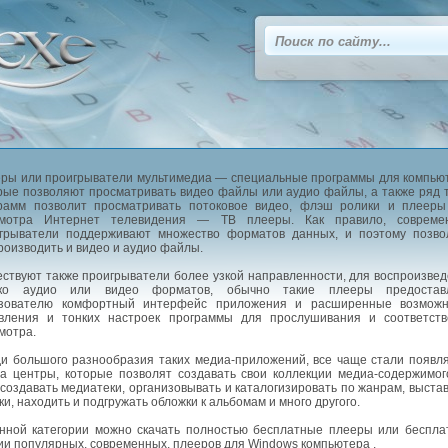
ры или проигрыватели мультимедиа — специальные программы для компью
рые позволяют просматривать видео файлы или аудио файлы, а также ряд 
рамм позволит просматривать потоковое видео, флэш ролики и плееры
смотра Интернет телевидения — ТВ плееры. Как правило, совреме
грыватели поддерживают множество форматов данных, и поэтому позво
роизводить и видео и аудио файлы.
ствуют также проигрыватели более узкой направленности, для воспроизве
ько аудио или видео форматов, обычно такие плееры предостав
зователю комфортный интерфейс приложения и расширенные возможн
вления и тонких настроек программы для прослушивания и соответств
мотра.
и большого разнообразия таких медиа-приложений, все чаще стали появл
а центры, которые позволят создавать свои коллекции медиа-содержимог
 создавать медиатеки, организовывать и каталогизировать по жанрам, выста
ки, находить и подгружать обложки к альбомам и много другого.
нной категории можно скачать полностью бесплатные плееры или беспл
ии популярных, современных, плееров для Windows компьютера .