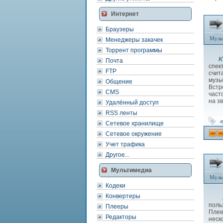
Интернет
Браузеры
Муль
Менеджеры закачек
Торрент программы
K
Почта
спек
FTP
счит
музы
Общение
Встр
CMS
част
на зв
Удалённый доступ
RSS ленты
а
Сетевое хранилище
Сетевое окружение
Учет трафика
Другое...
Мультимедиа
Муль
Кодеки
Конвертеры
поль
Плееры
Плее
Редакторы
неск