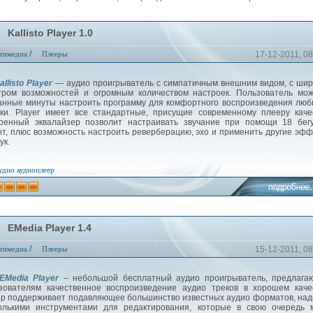
Kallisto Player 1.0
/
тимедиа
Плееры
17-12-2011, 08
allisto Player
— аудио проигрыватель с симпатичным внешним видом, с ши
тром возможностей и огромным количеством настроек. Пользователь мо
анные минуты настроить программу для комфортного воспроизведения лю
ки. Player имеет все стандартные, присущие современному плееру каче
оенный эквалайзер позволит настраивать звучание при помощи 18 бегу
от, плюс возможность настроить реверберацию, эхо и применить другие эф
ук.
удио
аудиоплеер
EMedia Player 1.4
/
тимедиа
Плееры
15-12-2011, 08
EMedia Player
– небольшой бесплатный аудио проигрыватель, предлага
зователям качественное воспроизведение аудио треков в хорошем каче
р поддерживает подавляющее большинство известных аудио форматов, на
олькими инструментами для редактирования, которые в свою очередь м