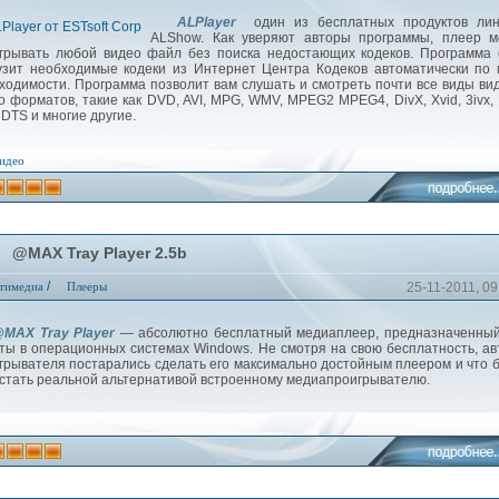
ALPlayer
один из бесплатных продуктов лин
ALShow. Как уверяют авторы программы, плеер м
грывать любой видео файл без поиска недостающих кодеков. Программа
узит необходимые кодеки из Интернет Центра Кодеков автоматически по
ходимости. Программа позволит вам слушать и смотреть почти все виды ви
о форматов, такие как DVD, AVI, MPG, WMV, MPEG2 MPEG4, DivX, Xvid, 3ivx,
 DTS и многие другие.
идео
@MAX Tray Player 2.5b
/
тимедиа
Плееры
25-11-2011, 09
MAX Tray Player
— абсолютно бесплатный медиаплеер, предназначенный
ты в операционных системах Windows. Не смотря на свою бесплатность, а
грывателя постарались сделать его максимально достойным плеером и что 
 стать реальной альтернативой встроенному медиапроигрывателю.