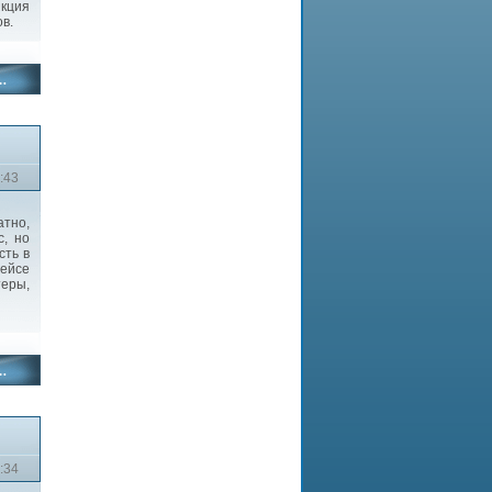
нкция
в.
:43
атно,
с, но
сть в
ейсе
теры,
:34