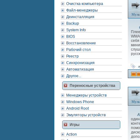
Очистка компьютера
Файл-менеджеры
Муль
Деинсталляция
Backup
Cr
System Info
Плее
WMA,
BIOS
себя
Восстановление
мини
слуш
Рабочий стол
русс
Реестр
Синхронизация
а
Автоматизация
Другое...
Переносные устройства
Менеджеры устройств
Windows Phone
Муль
Android Root
A
Эмуляторы устройств
один
конт
Игры
помо
дис
Action
допо