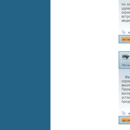
по з
удов
огро
встр
меди
в
Муль
Re
огро
мног
Преж
восп
уста
прод
а