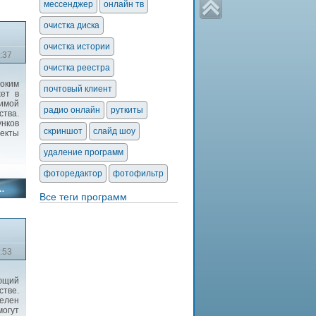
мессенджер
онлайн тв
очистка диска
очистка истории
:37
очистка реестра
роким
почтовый клиент
жет в
бимой
радио онлайн
руткиты
ства.
нков
скриншот
слайд шоу
фекты
удаление программ
фоторедактор
фотофильтр
Все теги программ
:53
ющий
стве.
делен
огут