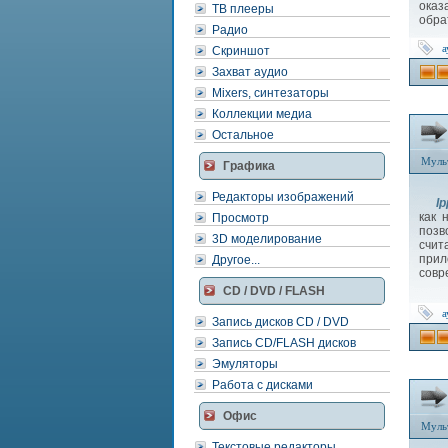
оказ
ТВ плееры
обра
Радио
а
Скриншот
Захват аудио
Mixers, синтезаторы
Коллекции медиа
Остальное
Муль
Графика
Редакторы изображений
Ip
как 
Просмотр
позв
3D моделирование
счи
прил
Другое...
совр
CD / DVD / FLASH
а
Запись дисков CD / DVD
Запись CD/FLASH дисков
Эмуляторы
Работа с дисками
Офис
Муль
Текстовые редакторы