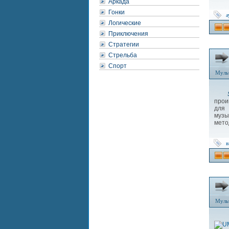
Аркада
Гонки
а
Логические
Приключения
Стратегии
Стрельба
Спорт
Муль
SP
прои
для 
музы
мето
в
Муль