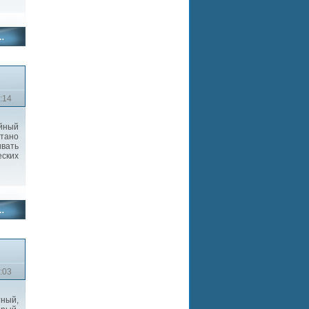
:14
йный
отано
ивать
ских
:03
тный,