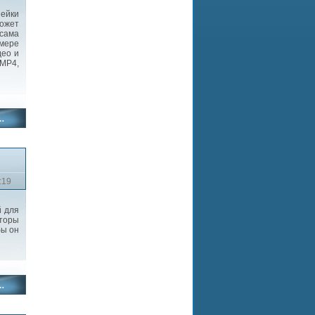
ейки
ожет
 сама
 мере
део и
 MP4,
:19
 для
вторы
бы он