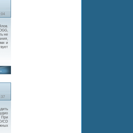
:04
йлов.
 OGG,
ть не
ания,
ами и
твует
:37
дить
аудио
 При
VD/CD
жных