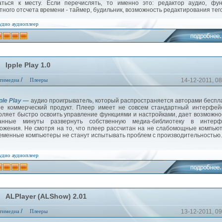
аться к месту. Если перечислять, то именно это: редактор аудио, фу
тного отсчета времени - таймер, будильник, возможность редактирования тего
удио
аудиоплеер
Ipple Play 1.0
/
тимедиа
Плееры
14-12-2011, 08
ple Play —
аудио проигрыватель, который распространяется авторами беспл
не коммерческий продукт. Плеер имеет не совсем стандартный интерфей
оляет быстро освоить управление функциями и настройками, дает возможно
танные минуты развернуть собственную медиа-библиотеку в интерф
ожения. Не смотря на то, что плеер рассчитан на не слабомощные компью
еменные компьютеры не станут испытывать проблем с производительностью.
удио
аудиоплеер
ALPlayer (ALShow) 2.01
/
тимедиа
Плееры
13-12-2011, 09