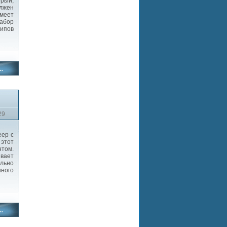
орый,
олжен
имеет
набор
типов
29
еер с
этот
нтом.
ивает
льно
нного