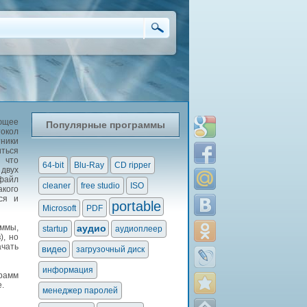
ующее
Популярные программы
токол
тники
иться
, что
64-bit
Blu-Ray
CD ripper
двух
 файл
cleaner
free studio
ISO
акого
ся и
portable
Microsoft
PDF
ммы,
аудио
startup
аудиоплеер
), но
ачать
видео
загрузочный диск
информация
грамм
.
менеджер паролей