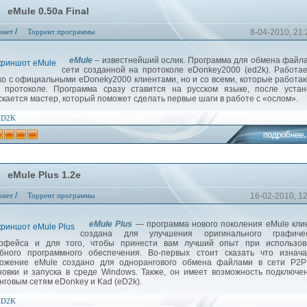
eMule 0.50a Final
/
рнет
Торрент программы
8-04-2010, 21:
eMule
– известнейший ослик. Программа для обмена файл
сети созданной на протоколе eDonkey2000 (ed2k). Работа
ко с официальными eDoneky2000 клиентами, но и со всеми, которые работа
 протоколе. Программа сразу ставится на русском языке, после устан
скается мастер, который поможет сделать первые шаги в работе с «ослом».
ED2K
eMule Plus 1.2e
/
рнет
Торрент программы
16-02-2010, 1
eMule Plus
— программа нового поколения eMule кли
создана для улучшения оригинального графичес
рфейса и для того, чтобы принести вам лучший опыт при использов
бного программного обеспечения. Во-первых стоит сказать что изнача
ожение eMule создано для однорангового обмена файлами в сети Р2Р
новки и запуска в среде Windows. Также, он имеет возможность подключе
нговым сетям eDonkey и Kad (eD2k).
ED2K