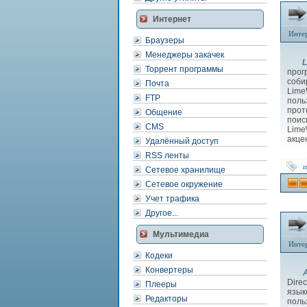
Интернет
Инте
Браузеры
Менеджеры закачек
L
Торрент программы
прог
соби
Почта
Lime
FTP
поль
прот
Общение
поис
CMS
Lime
акце
Удалённый доступ
RSS ленты
п
Сетевое хранилище
Сетевое окружение
Учет трафика
Другое...
Мультимедиа
Инте
Кодеки
Конвертеры
Dire
Плееры
язык
Редакторы
поль