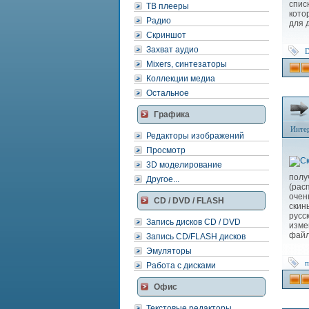
спис
ТВ плееры
кото
Радио
для 
Скриншот
Захват аудио
D
Mixers, синтезаторы
Коллекции медиа
Остальное
Графика
Инте
Редакторы изображений
Просмотр
3D моделирование
пол
Другое...
(рас
очен
CD / DVD / FLASH
скин
русс
Запись дисков CD / DVD
изме
файл
Запись CD/FLASH дисков
Эмуляторы
п
Работа с дисками
Офис
Текстовые редакторы