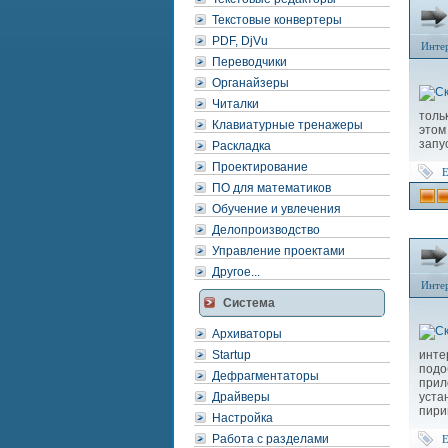
Текстовые конвертеры
PDF, DjVu
Инте
Переводчики
Органайзеры
Читалки
толь
Клавиатурные тренажеры
этом
запу
Раскладка
Проектирование
ПО для математиков
Обучение и увлечения
Делопроизводство
Управление проектами
Другое...
Инте
Система
Архиваторы
Startup
инте
подо
Дефрагментаторы
прил
Драйверы
уста
пири
Настройка
Работа с разделами