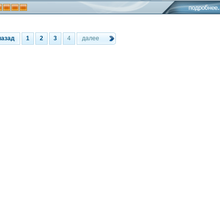
назад
1
2
3
4
далее