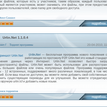
ки файлов, которые есть у участников, таким образом, каждый пользова
рый является участником, может скачивать эти файлы, при этом предоста
других пользователей, свою папку для свободного доступа.
irect Connect
Urlin.Net 1.1.0.4
/
рнет
Торрент программы
20-04-2010, 11
Urlin.Net
— бесплатная программа нового поколения 
работающих по протоколу P2P. Urlin.Net это новый стандар
учения данных через Интернет. Urlin.Net позволяет быстро загру
пространять) файлы. Urlin.Net может быть использован для распростра
ь больших файлов или очень популярных файлов. Программа поддержи
ы - 12 встроенных, поддерживает много различных локализаций, в том чи
кий. Если ваш язык не доступен, вы можете легко добавить свой собственные
нить существующие переводы для их улучшения. Вы можете отредактиро
 вручную urlin.lcf и добавить новые языки.
оиск торрентов