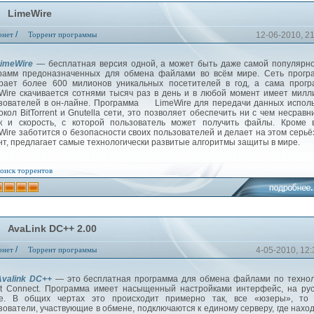
LimeWire
/
рнет
Торрент программы
12-06-2010, 2
imeWire
— бесплатная версия одной, а может быть даже самой популярн
рамм предоназначенных для обмена файлами во всём мире. Сеть прогр
рает более 600 милионов уникальных посетителей в год, а сама прогр
Wire скачивается сотнями тысяч раз в день и в любой момент имеет мил
зователей в он-лайне. Программа LimeWire для передачи данных испол
окол BitTorrent и Gnutella сети, это позволяет обеспечить ни с чем несрав
к и скорость, с которой пользователь может получить файлы. Кроме в
Wire заботится о безопасности своих пользователей и делает на этом серь
нт, предлагает самые технологически развитые алгоритмы защиты в мире.
оиск торрентов
AvaLink DC++ 2.00
/
рнет
Торрент программы
4-05-2010, 12:
Avalink DC++
— это бесплатная программа для обмена файлами по технол
ct Connect. Программа имеет насыщенный настройками интерфейс, на ру
е. В общих чертах это происходит примерно так, все «юзеры», то 
зователи, участвующие в обмене, подключаются к единому серверу, где нахо