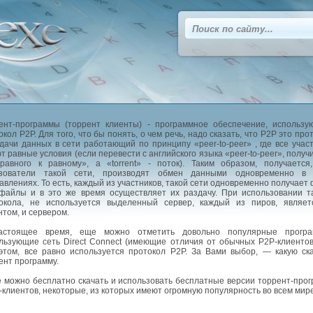
ент-программы (торрент клиенты) - программное обеспечение, использ
окол P2P. Для того, что бы понять, о чем речь, надо сказать, что P2P это про
дачи данных в сети работающий по принципу «peer-to-peer» , где все учас
т равные условия (если перевести с английского языка «peer-to-peer», получ
равного к равному», а «torrent» - поток). Таким образом, получается
ьзователи такой сети, производят обмен данными одновременно в 
авлениях. То есть, каждый из участников, такой сети одновременно получает
файлы и в это же время осуществляет их раздачу. При использовании т
окола, не используется выделенный сервер, каждый из пиров, являет
нтом, и сервером.
астоящее время, еще можно отметить довольно популярные програ
льзующие сеть Direct Connect (имеющие отличия от обычных P2P-клиентов
этом, все равно используется протокол P2P. За Вами выбор, — какую ск
ент программу.
 можно бесплатно скачать и использовать бесплатные версии торрент-про
-клиентов, некоторые, из которых имеют огромную популярность во всем мире