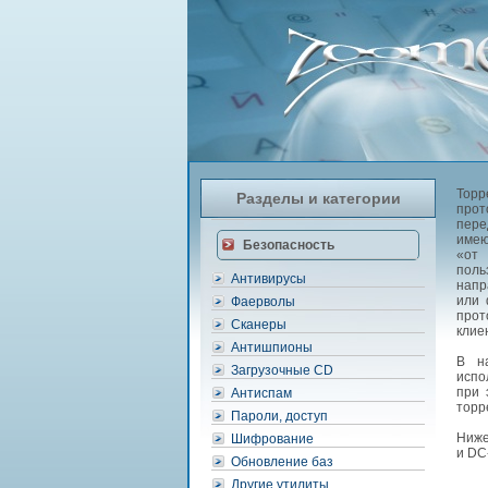
Торр
Разделы и категории
прот
пере
имею
Безопасность
«от 
пол
Антивирусы
напр
или 
Фаерволы
прот
Сканеры
клие
Антишпионы
В н
Загрузочные CD
испо
при 
Антиспам
торр
Пароли, доступ
Ниже
Шифрование
и DC
Обновление баз
Другие утилиты