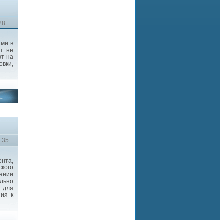
28
ами в
ет не
ют на
овки,
2:35
ента,
кого
ании
льно
 для
ния к