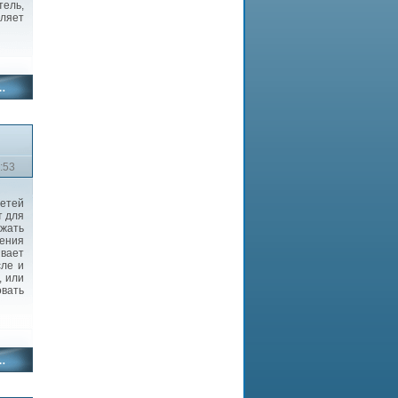
тель,
вляет
:53
сетей
т для
жать
нения
вает
сле и
, или
вать