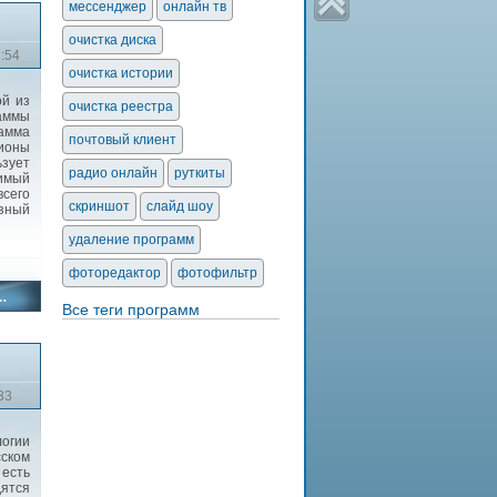
мессенджер
онлайн тв
очистка диска
1:54
очистка истории
ой из
очистка реестра
аммы
амма
почтовый клиент
лионы
ьзует
радио онлайн
руткиты
нимый
сего
скриншот
слайд шоу
ёзный
удаление программ
фоторедактор
фотофильтр
Все теги программ
33
огии
сском
есть
дятся